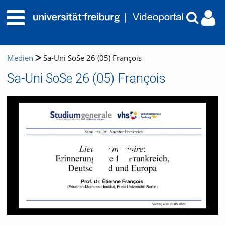
Medien
Sa-Uni SoSe 26 (05) François
Sa-Uni SoSe 26 (05) François
Video