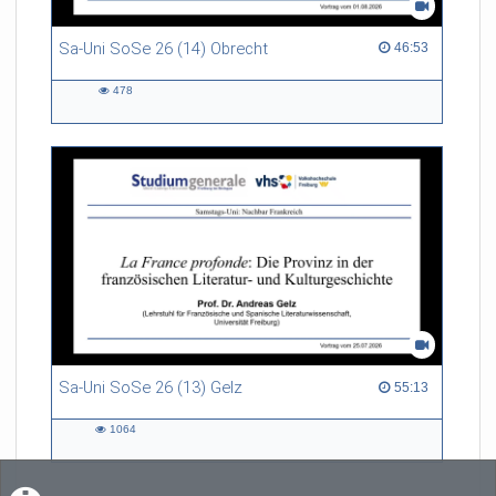
Sa-Uni SoSe 26 (14) Obrecht
46:53 duration
46:53
478
478
views
Sa-Uni SoSe 26 (13) Gelz
55:13 duration
55:13
1064
1064
views