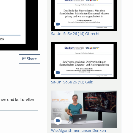
Sa-Uni SoSe 26 (14) Obrecht
Share
Sa-Uni SoSe 26 (13) Gelz
chen und kulturellen
2025) zurück. Als
4 bis 1992 sieben
ie Mitgliedschaft in
ndrucksvolle Bücher
mit dem Berliner
Wie Algorithmen unser Denken
 von 119 Mitautoren