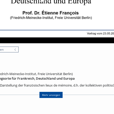
nen
edrich-Meinecke-Institut, Freie Universität Berlin)
ngsorte für Frankreich, Deutschland und Europa
 Darstellung der französischen lieux de mémoire, d.h. der kollektiven politis
r Entstehung und Entwicklung bis zur Gegenwart, geht auf Pierre Nora (1931-
ssenschaftler und Herausgeber hat er zusammen mit 121 Mitautoren von 198
Mehr anzeigen
tlicht, die sofort einen großen Erfolg hatten und Pierre Nora im Jahr 2001 d
tragen haben. In rascher Folge sind dann auch in vielen anderen Ländern ei
rschienen. Als deutsch-französischer Historiker habe ich zuerst zusammen 
ahr 2001 drei Bände über die deutschen Erinnerungsorte veröffentlicht, die