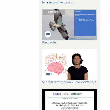
lenken und warum d...
ch-französischen
roßes Buch mit dem
019 ist das Werk in
der lieux de
n.
Fischadler
Schmerzempfinden - Boys don't cry?