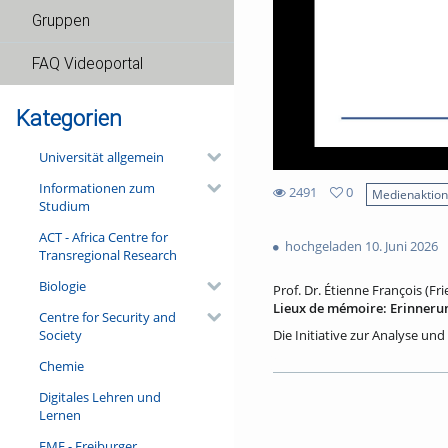
Gruppen
FAQ Videoportal
Kategorien
Universität allgemein
Informationen zum
2491
0
Medienaktio
Studium
0
2491
favorites
ACT - Africa Centre for
views
hochgeladen 10. Juni 2026
Transregional Research
Biologie
Prof. Dr. Étienne François (Fri
Lieux de mémoire: Erinneru
Centre for Security and
Society
Die Initiative zur Analyse und
sozialen Erinnerungen in ihre
Chemie
kreativer und anregender Wi
beeindruckende Bände veröffen
Digitales Lehren und
der Académie française einge
Lernen
über deren Erinnerungsorte e
Historiker Hagen Schulze im J
FMF - Freiburger