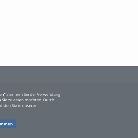
When Particle Physics Gets Hot: A
Journey Throu...
Sperber
eren" stimmen Sie der Verwendung
 Sie zulassen möchten. Durch
inden Sie in unserer
timmen