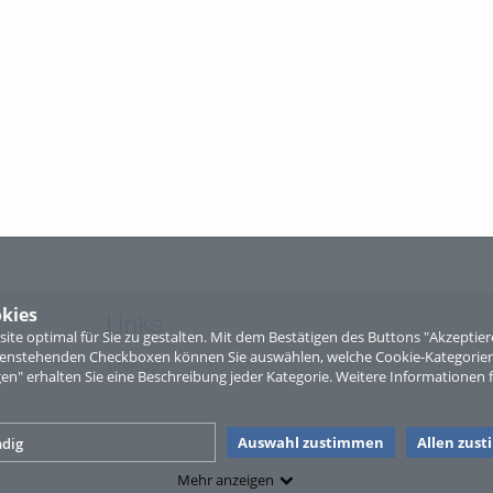
kies
Links
te optimal für Sie zu gestalten. Mit dem Bestätigen des Buttons "Akzepti
ntenstehenden Checkboxen können Sie auswählen, welche Cookie-Kategorien
Sitemap
gen" erhalten Sie eine Beschreibung jeder Kategorie. Weitere Informationen f
Auswahl zustimmen
Allen zus
dig
Mehr anzeigen