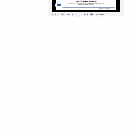
Sa-Uni SoSe 26 (12) Schwarze
Meanings of Forests: A Collaborative
Comparativ...
Als der Wald eine Zukunftsfrage
wurde. Wissen, ...