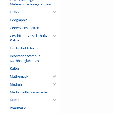
(darunter 34 ausländischen) 
Materialforschungszentrum
Sozialwissenschaftler Patrice
FRIAS
Titel „Europa“ über die euro
drei Bänden in einer nochmal
Geographie
mémoire/Erinnerungsorte an a
Geowissenschaften
Referent/in:
Geschichte, Gesellschaft,
Prof. Dr. Étienne François (Fr
Politik
Universität Berlin)
Hochschuldidaktik
Innovationscampus
Nachhaltigkeit (ICN)
Kultur
Mathematik
Medizin
Medienkulturwissenschaft
Musik
Pharmazie