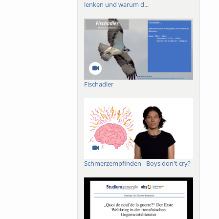
lenken und warum d...
ch-französischen
roßes Buch mit dem
019 ist das Werk in
der lieux de
n.
Fischadler
Schmerzempfinden - Boys don't cry?