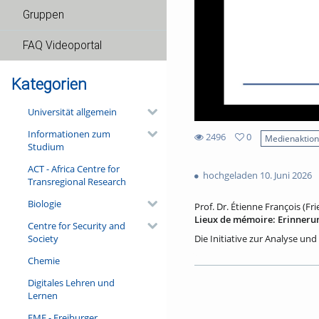
Gruppen
FAQ Videoportal
Kategorien
Universität allgemein
Informationen zum
2496
0
Medienaktio
Studium
0
2496
favorites
ACT - Africa Centre for
views
hochgeladen 10. Juni 2026
Transregional Research
Biologie
Prof. Dr. Étienne François (Fri
Lieux de mémoire: Erinneru
Centre for Security and
Society
Die Initiative zur Analyse und
sozialen Erinnerungen in ihre
Chemie
kreativer und anregender Wi
beeindruckende Bände veröffen
Digitales Lehren und
der Académie française einge
Lernen
über deren Erinnerungsorte e
Historiker Hagen Schulze im J
FMF - Freiburger