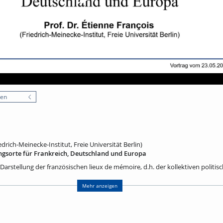
nen
edrich-Meinecke-Institut, Freie Universität Berlin)
ngsorte für Frankreich, Deutschland und Europa
 Darstellung der französischen lieux de mémoire, d.h. der kollektiven politis
r Entstehung und Entwicklung bis zur Gegenwart, geht auf Pierre Nora (1931-
ssenschaftler und Herausgeber hat er zusammen mit 121 Mitautoren von 198
Mehr anzeigen
tlicht, die sofort einen großen Erfolg hatten und Pierre Nora im Jahr 2001 d
tragen haben. In rascher Folge sind dann auch in vielen anderen Ländern ei
rschienen. Als deutsch-französischer Historiker habe ich zuerst zusammen 
ahr 2001 drei Bände über die deutschen Erinnerungsorte veröffentlicht, die