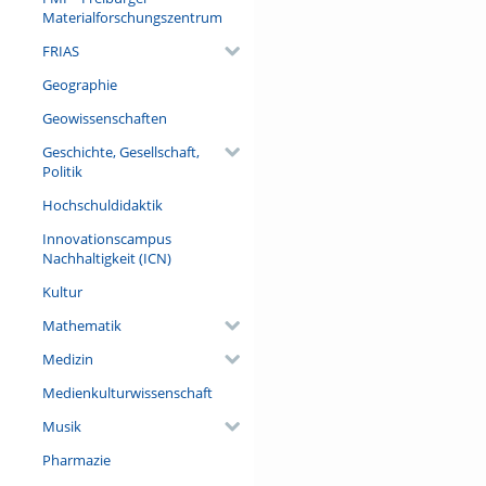
(darunter 34 ausländischen) 
Materialforschungszentrum
Sozialwissenschaftler Patrice
FRIAS
Titel „Europa“ über die euro
drei Bänden in einer nochmal
Geographie
mémoire/Erinnerungsorte an a
Geowissenschaften
Referent/in:
Geschichte, Gesellschaft,
Prof. Dr. Étienne François (Fr
Politik
Universität Berlin)
Hochschuldidaktik
Innovationscampus
Nachhaltigkeit (ICN)
Kultur
Mathematik
Medizin
Medienkulturwissenschaft
Musik
Pharmazie