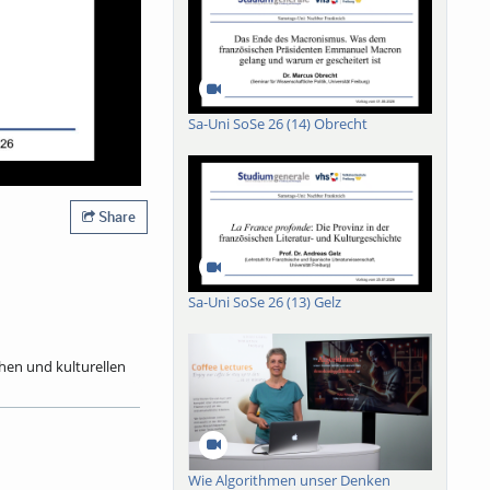
Sa-Uni SoSe 26 (14) Obrecht
Share
Sa-Uni SoSe 26 (13) Gelz
chen und kulturellen
2025) zurück. Als
4 bis 1992 sieben
ie Mitgliedschaft in
ndrucksvolle Bücher
mit dem Berliner
Wie Algorithmen unser Denken
 von 119 Mitautoren