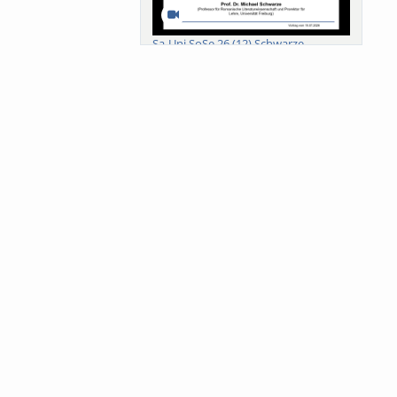
Sa-Uni SoSe 26 (12) Schwarze
Meanings of Forests: A Collaborative
Comparativ...
Als der Wald eine Zukunftsfrage
wurde. Wissen, ...