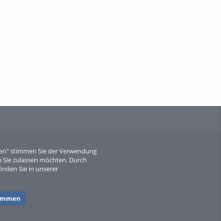
When Particle Physics Gets Hot: A
Journey Throu...
Sperber
eren" stimmen Sie der Verwendung
 Sie zulassen möchten. Durch
inden Sie in unserer
timmen