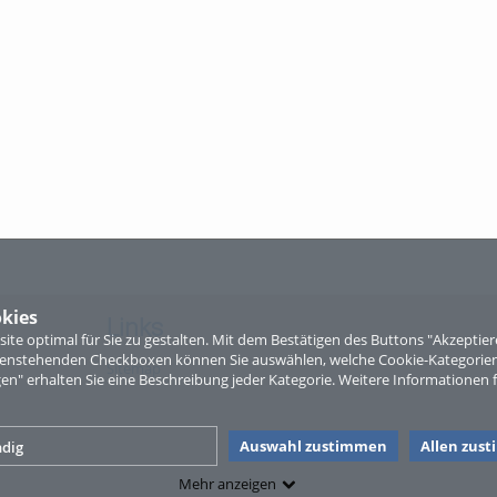
kies
Links
te optimal für Sie zu gestalten. Mit dem Bestätigen des Buttons "Akzepti
ntenstehenden Checkboxen können Sie auswählen, welche Cookie-Kategorien
Sitemap
gen" erhalten Sie eine Beschreibung jeder Kategorie. Weitere Informationen f
Auswahl zustimmen
Allen zus
dig
Mehr anzeigen