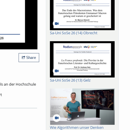
Sa-Uni SoSe 26 (14) Obrecht
Share
Sa-Uni SoSe 26 (13) Gelz
els an der Hochschule
rt
her Fürst bekommt
rett, ein jüdischer
lassen, und ein
 er von einem
 Jahrhundert als
Wie Algorithmen unser Denken