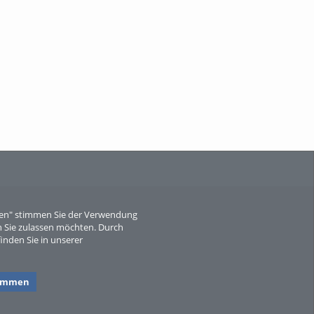
When Particle Physics Gets Hot: A
Journey Throu...
Sperber
eren" stimmen Sie der Verwendung
 Sie zulassen möchten. Durch
inden Sie in unserer
timmen