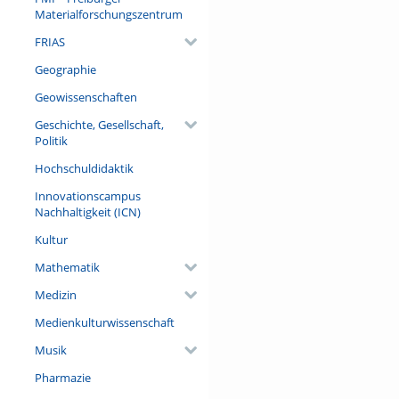
Materialforschungszentrum
Referent/in:
FRIAS
Dr. Daniel Deckers (Frankfurt
Geschichte des Weinbaus un
Geographie
Geisenheim University)
Geowissenschaften
Geschichte, Gesellschaft,
Politik
Hochschuldidaktik
Innovationscampus
Nachhaltigkeit (ICN)
Kultur
Mathematik
Medizin
Medienkulturwissenschaft
Musik
Pharmazie