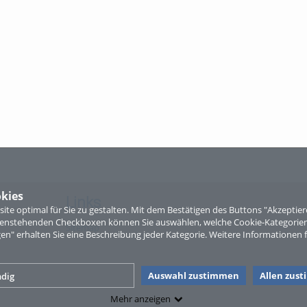
kies
Links
te optimal für Sie zu gestalten. Mit dem Bestätigen des Buttons "Akzepti
ntenstehenden Checkboxen können Sie auswählen, welche Cookie-Kategorien
Sitemap
gen" erhalten Sie eine Beschreibung jeder Kategorie. Weitere Informationen f
Auswahl zustimmen
Allen zus
dig
Mehr anzeigen