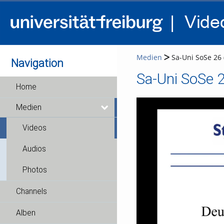
Medien
Sa-Uni SoSe 26 
Navigation
Sa-Uni SoSe 
Home
Medien
Videos
Audios
Photos
Channels
Alben