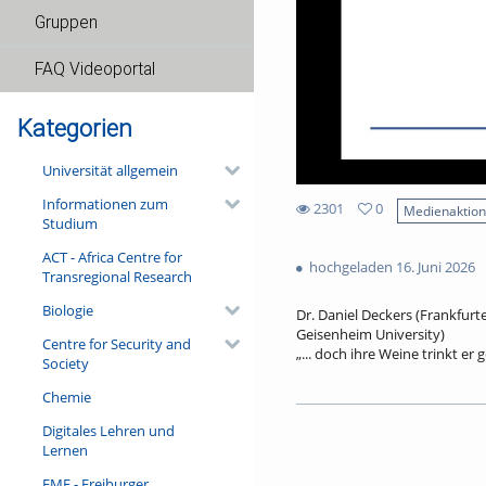
Gruppen
FAQ Videoportal
Kategorien
Universität allgemein
Informationen zum
2301
0
Medienaktio
Studium
0
2301
favorites
ACT - Africa Centre for
views
hochgeladen 16. Juni 2026
Transregional Research
Biologie
Dr. Daniel Deckers (Frankfur
Geisenheim University)
Centre for Security and
„... doch ihre Weine trinkt e
Society
Ein aus Frankfurt stammende
Chemie
Post aus dem Vaterland des We
Bankier und ein Bremer Wein
Digitales Lehren und
Bürgermeister aus der Pfalz l
Lernen
Freischärler erschossen. Dann
deutsch-französische Verflec
FMF - Freiburger