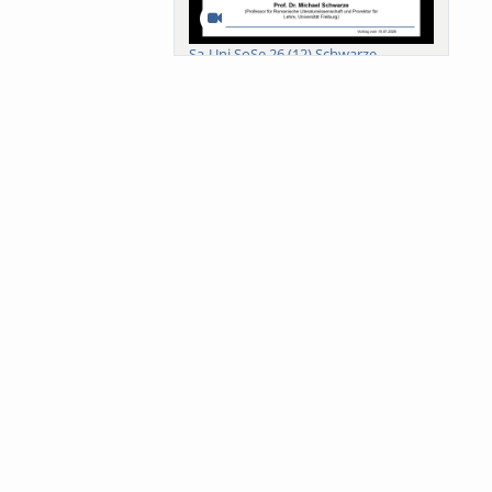
Sa-Uni SoSe 26 (12) Schwarze
Meanings of Forests: A Collaborative
Comparativ...
Als der Wald eine Zukunftsfrage
wurde. Wissen, ...