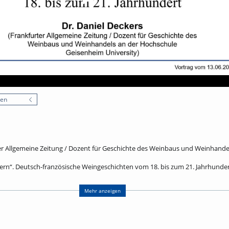
nen
ter Allgemeine Zeitung / Dozent für Geschichte des Weinbaus und Weinhand
r gern“. Deutsch-französische Weingeschichten vom 18. bis zum 21. Jahrhunde
r Geheimrat weiß, was ein echter deutscher Mann empfindet, ein preußisc
ins, eine französische Freundin Clara Schumanns errichtet in Berlin ein Laza
Mehr anzeigen
händler kaufen Châteaus, ein deutscher Kaiser kann vom Champagner nicht 
eert in Brüssel unter großem Applaus drei Gläser Wein. Vier Jahr später wird
 schreibt sein Bruder über Verwüstungen in früheren Kriegen: Das lange 19.
htungsgeschichte, erzählt im Medium des Weins.