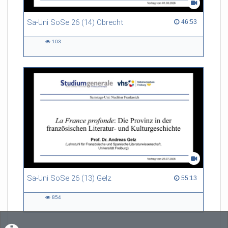
Sa-Uni SoSe 26 (14) Obrecht
46:53 duration
46:53
103
103
views
Sa-Uni SoSe 26 (13) Gelz
55:13 duration
55:13
854
854
views