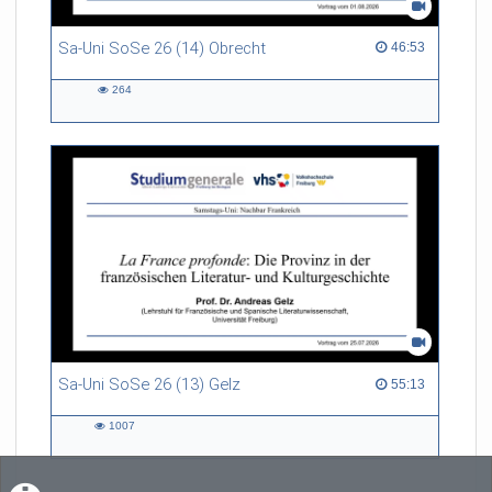
Sa-Uni SoSe 26 (14) Obrecht
46:53 duration
46:53
264
264
views
Sa-Uni SoSe 26 (13) Gelz
55:13 duration
55:13
1007
1007
views