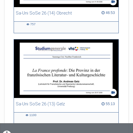
Sa-Uni SoSe 26 (14) Obrecht
46:53 duration
46:53
757
757
views
Sa-Uni SoSe 26 (13) Gelz
55:13 duration
55:13
1100
1100
views