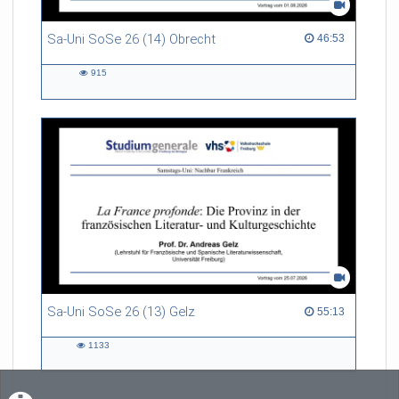
Sa-Uni SoSe 26 (14) Obrecht
46:53 duration
46:53
915
915
views
Sa-Uni SoSe 26 (13) Gelz
55:13 duration
55:13
1133
1133
views