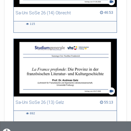
Sa-Uni SoSe 26 (14) Obrecht
46:53 duration
46:53
115
115
views
Sa-Uni SoSe 26 (13) Gelz
55:13 duration
55:13
892
892
views