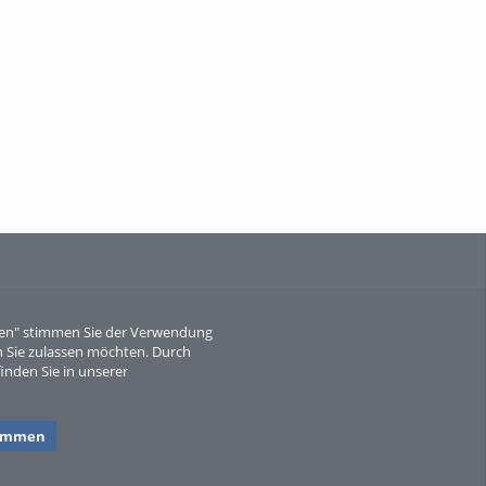
When Particle Physics Gets Hot: A
Journey Throu...
Sperber
eren" stimmen Sie der Verwendung
 Sie zulassen möchten. Durch
inden Sie in unserer
timmen