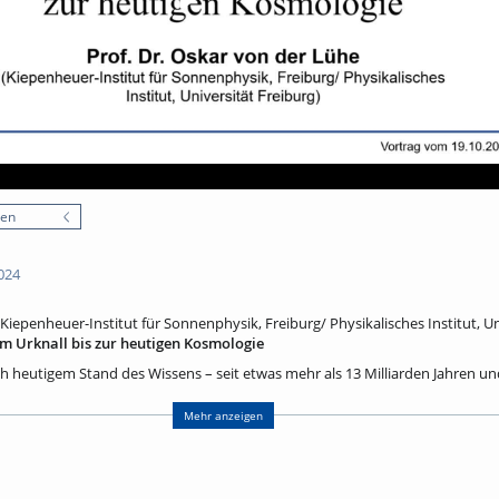
nen
024
Kiepenheuer-Institut für Sonnenphysik, Freiburg/ Physikalisches Institut, Un
m Urknall bis zur heutigen Kosmologie
ch heutigem Stand des Wissens – seit etwas mehr als 13 Milliarden Jahren u
 genannt der Urknall. Eine der erstaunlichsten Erkenntnisse der modernen Phy
er Konfigurationsraum, in welchem physikalische Ereignisse stattfinden, zu
Mehr anzeigen
cht unendlich.
d erläutert die Entdeckungen und Erkenntnisse, die seit etwa einhundert Ja
logie geführt haben. Die Grundlagen sind die allgemeine Relativitätstheori
en sowie die zahllosen Beobachtungen des Universums jenseits unserer Mil