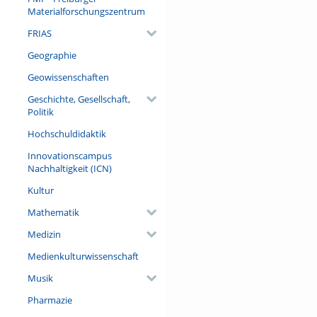
Hubble und die daraus gewo
Materialforschungszentrum
haben in den vergangenen Jah
FRIAS
Vorstellung über unseren Kos
Geographie
Referent/in:
Prof. Dr. Oskar von der Lühe 
Geowissenschaften
Sonnenphysik, Freiburg/ Physi
Geschichte, Gesellschaft,
Freiburg)
Politik
Hochschuldidaktik
Innovationscampus
Nachhaltigkeit (ICN)
Kultur
Mathematik
Medizin
Medienkulturwissenschaft
Musik
Pharmazie