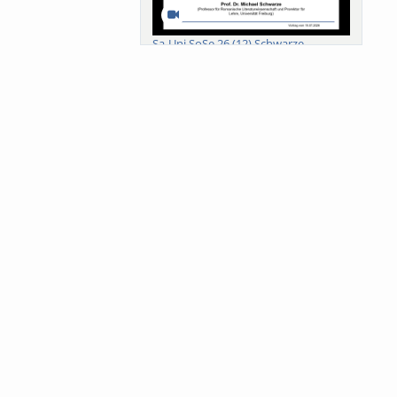
Sa-Uni SoSe 26 (12) Schwarze
Meanings of Forests: A Collaborative
Comparativ...
Als der Wald eine Zukunftsfrage
wurde. Wissen, ...