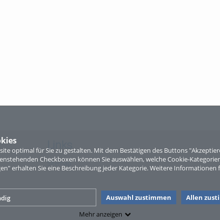
kies
Links
te optimal für Sie zu gestalten. Mit dem Bestätigen des Buttons "Akzepti
ntenstehenden Checkboxen können Sie auswählen, welche Cookie-Kategorien
Sitemap
gen" erhalten Sie eine Beschreibung jeder Kategorie. Weitere Informationen f
Auswahl zustimmen
Allen zus
dig
Mehr anzeigen