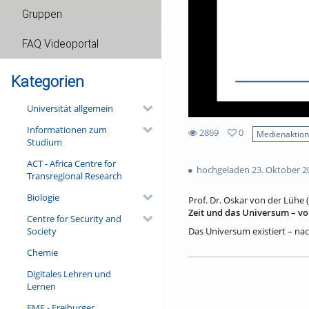
Gruppen
FAQ Videoportal
Kategorien
Universität allgemein
Informationen zum
2869
0
Medienaktio
Studium
0
2869
favorites
ACT - Africa Centre for
views
hochgeladen 23. Oktober 2
Transregional Research
Biologie
Prof. Dr. Oskar von der Lühe (
Zeit und das Universum – vo
Centre for Security and
Society
Das Universum existiert – na
in einem singulären Ereignis,
Chemie
Raum und Zeit selbst, also d
hatten. Raum und Zeit sind ni
Digitales Lehren und
Dieser Vortrag beschreibt un
Lernen
gegenwärtigen Stand der Kosmo
und darauf aufbauende Arbeit
FMF - Freiburger