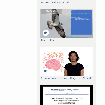
lenken und warum d...
den und im Weltraum
nd konsolidierten
Fischadler
Schmerzempfinden - Boys don't cry?