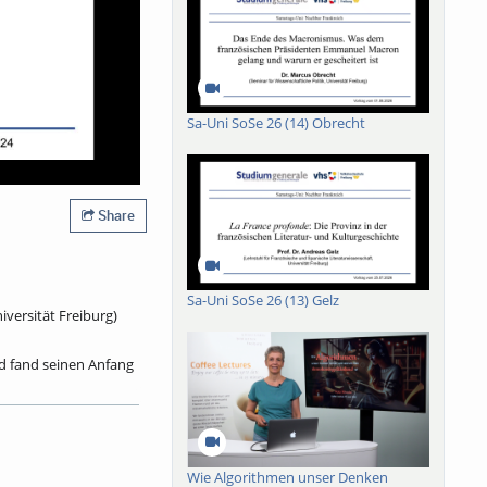
Sa-Uni SoSe 26 (14) Obrecht
Share
Sa-Uni SoSe 26 (13) Gelz
iversität Freiburg)
nd fand seinen Anfang
sik ist es, dass
mindest einen Anfang
hren zu dem
e Albert Einsteins
Wie Algorithmen unser Denken
chstraße seit Edwin