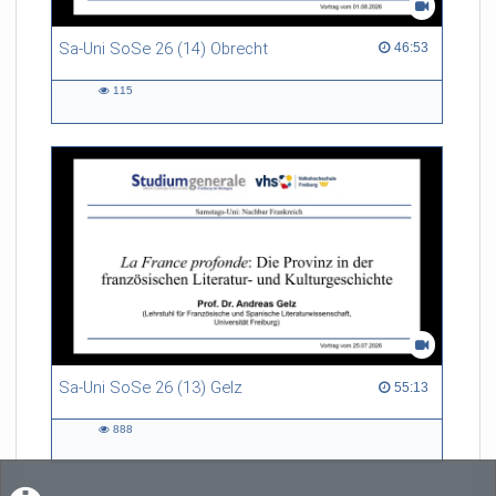
Sa-Uni SoSe 26 (14) Obrecht
46:53 duration
46:53
115
115
views
Sa-Uni SoSe 26 (13) Gelz
55:13 duration
55:13
888
888
views