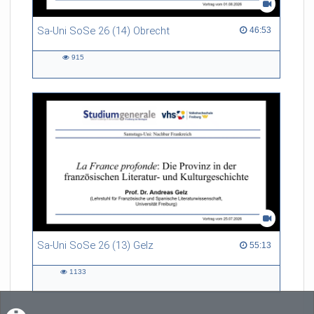
Sa-Uni SoSe 26 (14) Obrecht
46:53 duration
46:53
915
915
views
Sa-Uni SoSe 26 (13) Gelz
55:13 duration
55:13
1133
1133
views