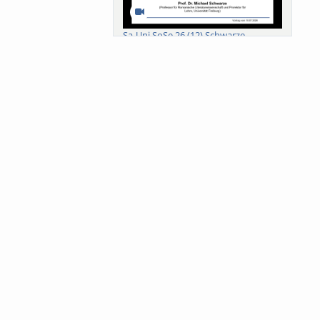
Sa-Uni SoSe 26 (12) Schwarze
Meanings of Forests: A Collaborative
Comparativ...
Als der Wald eine Zukunftsfrage
wurde. Wissen, ...