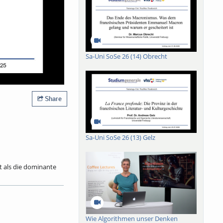
Sa-Uni SoSe 26 (14) Obrecht
Share
Sa-Uni SoSe 26 (13) Gelz
it als die dominante
chkeit ist maßgeblich
 sich dem Zusammenhang
icher und
 Umgangs mit Zeit
er Zeitlichkeit auch
Wie Algorithmen unser Denken
uch des Hörens, des