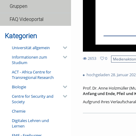
Gruppen
FAQ Videoportal
Kategorien
Universität allgemein
Informationen zum
2653
0
Medienaktio
Studium
0
2653
favorites
ACT - Africa Centre for
views
hochgeladen 28. Januar 202
Transregional Research
Biologie
Prof. Dr. Anne Holzmüller (Mu
Anfang und Ende, Pfeil und K
Centre for Security and
Society
Aufgrund ihres Verlaufscharakt
Qualität von Musik. Das macht
Chemie
für den existenziellen Chara
aber nicht allein aus diesem 
Digitales Lehren und
ästhetischer Perspektive in 
Lernen
diskutiert und schließlich ei
unsere alltäglichen Praktike
FMF - Freiburger