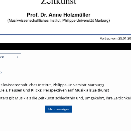
nen
5
sikwissenschaftliches Institut, Philipps-Universität Marburg)
reis, Pausen und Klicks: Perspektiven auf Musik als Zeitkunst
ers gilt Musik als die Zeitkunst schlechthin und, umgekehrt, ihre Zeitlichke
 den Zusammenhang jedoch alles andere als banal, im Gegenteil: Ihre Zeitli
kter verantwortlich, den man Musik traditionell beimisst. Der Vortrag soll
Mehr anzeigen
existenziellen Blickwinkel widmen, sondern ihn zunächst aus ideengeschichtl
den Blick nehmen; weiter sollen verschiedene Modelle des kompositorischen
nige systematische Überlegungen darüber angestellt werden, welche Aspekte d
n im Umgang mit Musik – Praktiken des Aufführens oder Musizierens, aber a