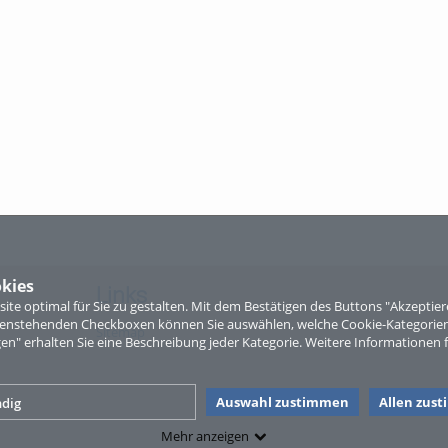
kies
Links
te optimal für Sie zu gestalten. Mit dem Bestätigen des Buttons "Akzepti
ntenstehenden Checkboxen können Sie auswählen, welche Cookie-Kategorien
Sitemap
gen" erhalten Sie eine Beschreibung jeder Kategorie. Weitere Informationen f
Auswahl zustimmen
Allen zus
dig
Mehr anzeigen