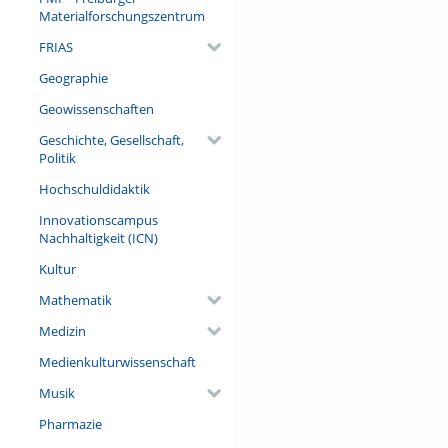
Aufnehmen oder Abspielens 
Materialforschungszentrum
FRIAS
Referent/in:
Prof. Dr. Anne Holzmüller (Mu
Geographie
Philipps-Universität Marburg)
Geowissenschaften
Geschichte, Gesellschaft,
Politik
Hochschuldidaktik
Innovationscampus
Nachhaltigkeit (ICN)
Kultur
Mathematik
Medizin
Medienkulturwissenschaft
Musik
Pharmazie