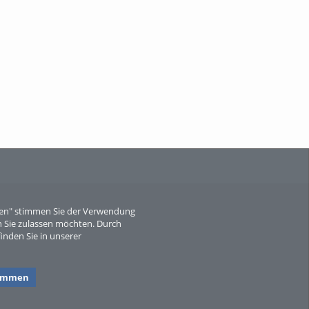
When Particle Physics Gets Hot: A
Journey Throu...
Sperber
eren" stimmen Sie der Verwendung
 Sie zulassen möchten. Durch
inden Sie in unserer
timmen