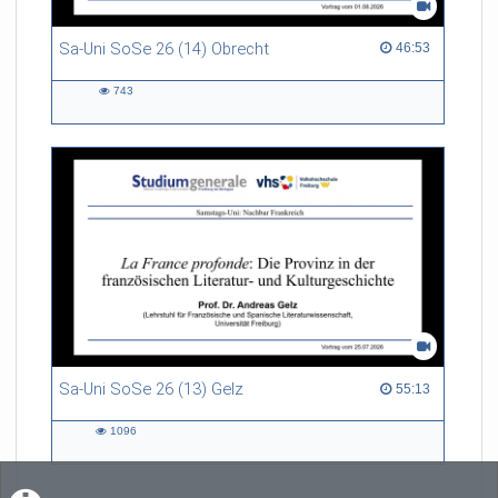
Sa-Uni SoSe 26 (14) Obrecht
46:53 duration
46:53
743
743
views
Sa-Uni SoSe 26 (13) Gelz
55:13 duration
55:13
1096
1096
views