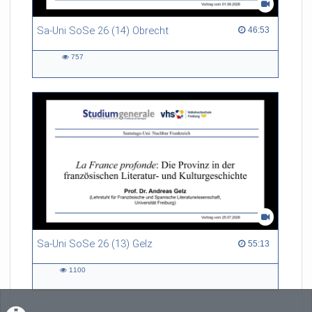
Sa-Uni SoSe 26 (14) Obrecht
46:53 duration
46:53
757
757
views
Sa-Uni SoSe 26 (13) Gelz
55:13 duration
55:13
1100
1100
views