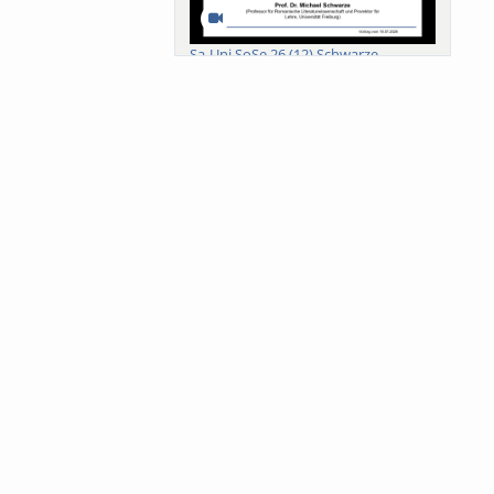
Sa-Uni SoSe 26 (12) Schwarze
Meanings of Forests: A Collaborative
Comparativ...
Als der Wald eine Zukunftsfrage
wurde. Wissen, ...