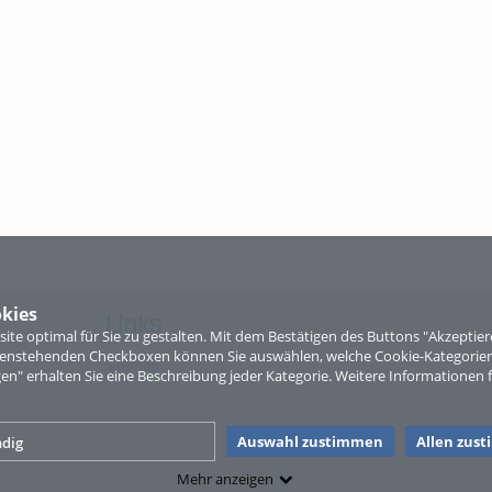
kies
Links
te optimal für Sie zu gestalten. Mit dem Bestätigen des Buttons "Akzepti
ntenstehenden Checkboxen können Sie auswählen, welche Cookie-Kategorien
Sitemap
gen" erhalten Sie eine Beschreibung jeder Kategorie. Weitere Informationen f
Auswahl zustimmen
Allen zus
dig
Mehr anzeigen