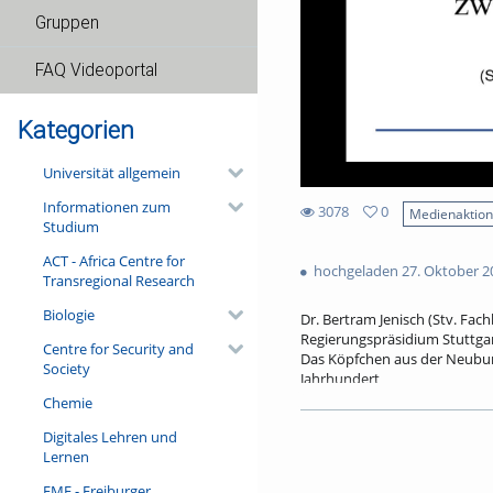
Gruppen
FAQ Videoportal
Kategorien
Universität allgemein
Informationen zum
3078
0
Medienaktio
Studium
0
3078
favorites
ACT - Africa Centre for
views
hochgeladen 27. Oktober 2
Transregional Research
Biologie
Dr. Bertram Jenisch (Stv. Fac
Regierungspräsidium Stuttgar
Centre for Security and
Das Köpfchen aus der Neuburg
Society
Jahrhundert
Chemie
Bei den Rettungsgrabungen an
Fragment einer Tonfigur gefun
Digitales Lehren und
Handwerker dargestellt, wie 
Lernen
mittelalterlichen Stadterwei
worden ist. Trotz der Überba
FMF - Freiburger