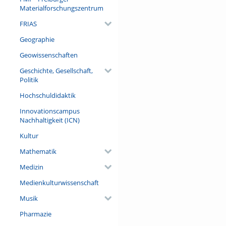
der Mitte des 13. Jahrhundert
Materialforschungszentrum
Steinbauten, im Hofbereich l
FRIAS
Einblick in die Grundriss-St
Geographie
Referent/in:
Dr. Bertram Jenisch (Stv. Fach
Geowissenschaften
Mittelalters und der Neuzeit
Geschichte, Gesellschaft,
Regierungspräsidium Stuttgar
Politik
Hochschuldidaktik
Innovationscampus
Nachhaltigkeit (ICN)
Kultur
Mathematik
Medizin
Medienkulturwissenschaft
Musik
Pharmazie