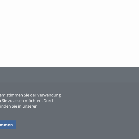
When Particle Physics Gets Hot: A
Journey Throu...
Sperber
eren" stimmen Sie der Verwendung
 Sie zulassen möchten. Durch
inden Sie in unserer
timmen