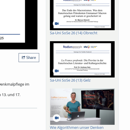
Sa-Uni SoSe 26 (14) Obrecht
Share
Sa-Uni SoSe 26 (13) Gelz
 Denkmalpflege im
 13. und 17.
es Einzelstück das
hier ein einfacher
gt in der ersten
7 niedergelegt
Wie Algorithmen unser Denken
ich die Laufhorizonte