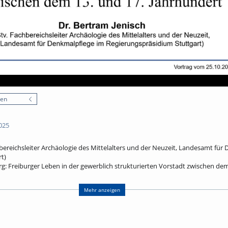
nen
025
hbereichsleiter Archäologie des Mittelalters und der Neuzeit, Landesamt für
t)
: Freiburger Leben in der gewerblich strukturierten Vorstadt zwischen dem
 der Albertstraße/ Ecke Habsburgerstraße in diesem Jahr wurde als singulär
Mehr anzeigen
den. Der Kopf eines Mannes ist mit einer Gugelhaube bedeckt. Offenbar ist 
sie in der ehemaligen Neuburg wohnten. Das 4000 m² große Grabungsareal lie
terung, die ab 1240 angelegt wurde und im Rahmen des Festungsbaus ab 167
uung durch das im Zweiten Weltkrieg zerstörte Universitätsklinikum haben s