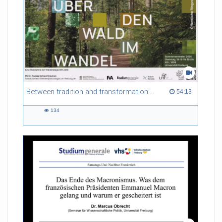
ganzen Turmhelm in seiner technischen Machart und
Besonderheit zu verstehen und seine Bedeutung im
europäischen Kontext der Zeit aufzurollen: gewissermaßen
vom Freiburger détail in die ganze Welt.
Referent/in:
Prof. Dr. Hans W. Hubert
(Kunstgeschichtliches Institut,
Universität Freiburg)
Between tradition and transformation: how owners, advisers and institutions co-create knowledge for resilient forests in Europe
54:13 duration
54:13
134
134
views