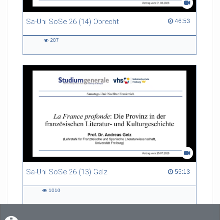
Sa-Uni SoSe 26 (14) Obrecht
46:53 duration
46:53
287
287
views
Sa-Uni SoSe 26 (13) Gelz
55:13 duration
55:13
1010
1010
views