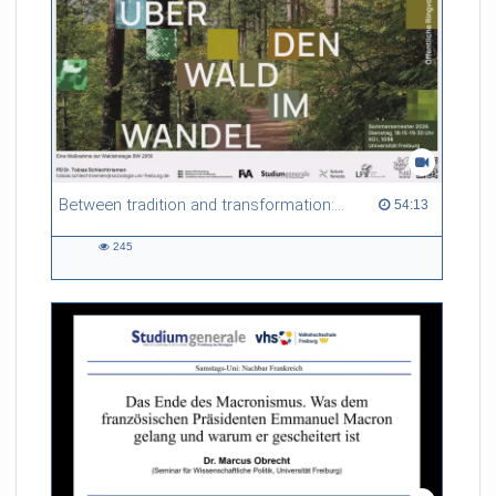
ganzen Turmhelm in seiner technischen Machart und
Besonderheit zu verstehen und seine Bedeutung im
europäischen Kontext der Zeit aufzurollen: gewissermaßen
vom Freiburger détail in die ganze Welt.
Referent/in:
Prof. Dr. Hans W. Hubert
(Kunstgeschichtliches Institut,
Universität Freiburg)
Between tradition and transformation: how owners, advisers and institutions co-create knowledge for resilient forests in Europe
54:13 duration
54:13
245
245
views