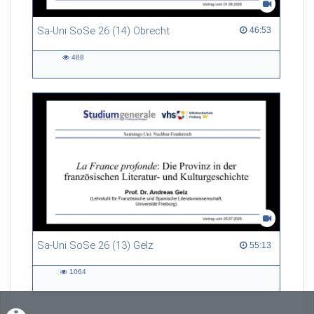
Sa-Uni SoSe 26 (14) Obrecht
46:53 duration
46:53
488
488
views
Sa-Uni SoSe 26 (13) Gelz
55:13 duration
55:13
1064
1064
views