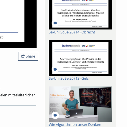
Sa-Uni SoSe 26 (14) Obrecht
Share
Sa-Uni SoSe 26 (13) Gelz
t
en mittelalterlicher
schen geschaffene
ndlagen dieser
ßergewöhnliche Wahl
. Zudem eröffnen
lereien in
Wie Algorithmen unser Denken