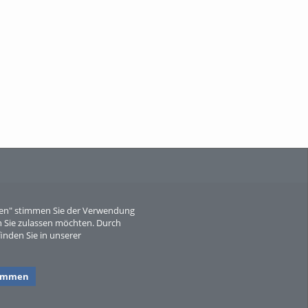
When Particle Physics Gets Hot: A
Journey Throu...
Sperber
eren" stimmen Sie der Verwendung
 Sie zulassen möchten. Durch
inden Sie in unserer
timmen