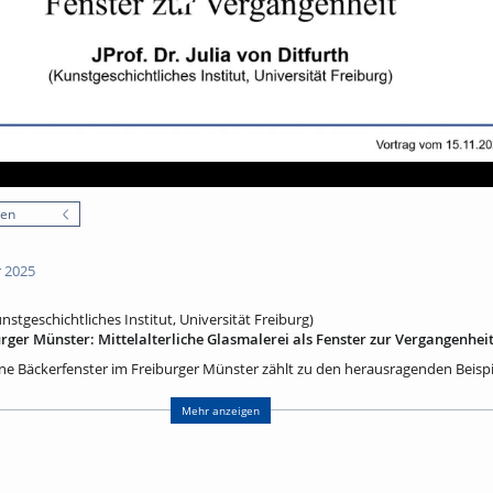
nen
 2025
Kunstgeschichtliches Institut, Universität Freiburg)
rger Münster: Mittelalterliche Glasmalerei als Fenster zur Vergangenhei
 Bäckerfenster im Freiburger Münster zählt zu den herausragenden Beispiel
ng öffnet die Fenster zur Vergangenheit: Wie wurde Glas, der erste von Men
m leuchtender Bildwelten? Der Vortrag behandelt die kunsttechnischen Gru
Mehr anzeigen
erei, die bemerkenswerte Ikonografie der Heiligen Katharina – eine au
Verhältnis von Ornament und Bild in Bezug auf Rahmung und Bildnarration
ten Fenstern des Freiburger Langhauses oder zu den hochkarätigen Glasma
erende Einblicke in die Verflechtungen der mittelalterlichen Glasmalerei.