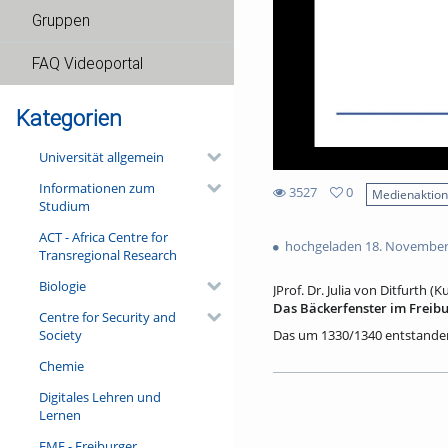
Gruppen
FAQ Videoportal
Kategorien
Universität allgemein
Informationen zum
3527
0
Medienaktio
Studium
0
3527
favorites
ACT - Africa Centre for
views
hochgeladen 18. November
Transregional Research
Biologie
JProf. Dr. Julia von Ditfurth (
Das Bäckerfenster im Freibu
Centre for Security and
Society
Das um 1330/1340 entstandene
Glasmalerei. Ein Close Readi
Chemie
„Kunststoff“, zu einem Mediu
baugebundenen Monumentalmal
Digitales Lehren und
der Bäckerzunft – sowie das 
Lernen
Bezüge zu anderen ausgewähl
Königsfelden und York faszini
FMF - Freiburger