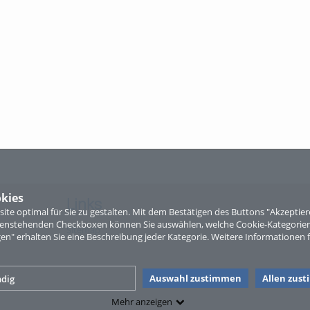
kies
Links
te optimal für Sie zu gestalten. Mit dem Bestätigen des Buttons "Akzepti
ntenstehenden Checkboxen können Sie auswählen, welche Cookie-Kategorien
Sitemap
gen" erhalten Sie eine Beschreibung jeder Kategorie. Weitere Informationen f
Auswahl zustimmen
Allen zus
dig
Mehr anzeigen