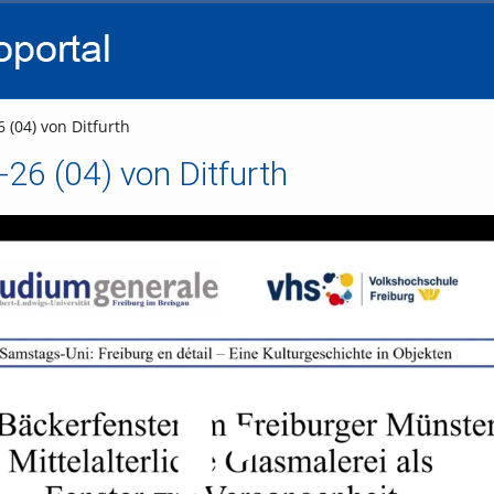
go
go
go
to
to
to
navigation
main
footer
content
 (04) von Ditfurth
26 (04) von Ditfurth
Video abspielen