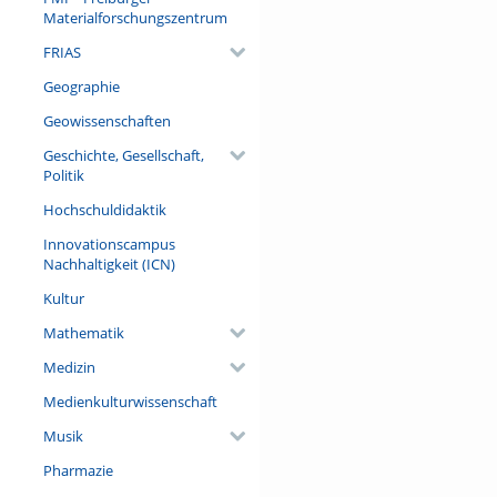
Materialforschungszentrum
Referent/in:
FRIAS
JProf. Dr. Julia von Ditfurth (
Universität Freiburg)
Geographie
Geowissenschaften
Geschichte, Gesellschaft,
Politik
Hochschuldidaktik
Innovationscampus
Nachhaltigkeit (ICN)
Kultur
Mathematik
Medizin
Medienkulturwissenschaft
Musik
Pharmazie