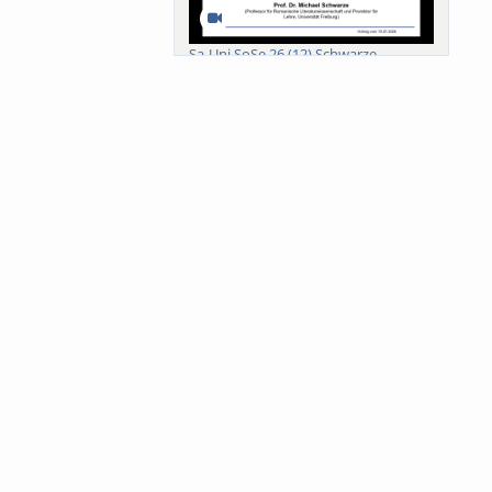
Sa-Uni SoSe 26 (12) Schwarze
Meanings of Forests: A Collaborative
Comparativ...
Als der Wald eine Zukunftsfrage
wurde. Wissen, ...