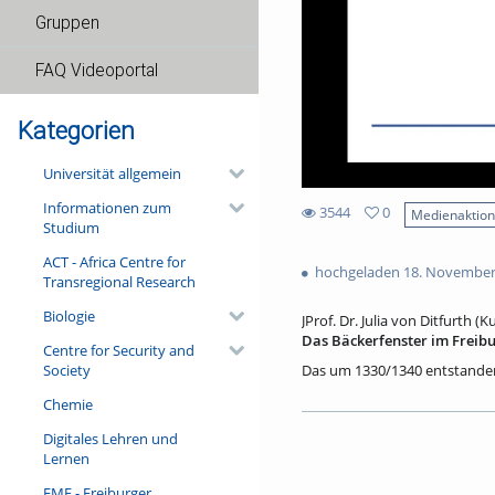
Gruppen
FAQ Videoportal
Kategorien
Universität allgemein
Informationen zum
3544
0
Medienaktio
Studium
0
3544
favorites
ACT - Africa Centre for
views
hochgeladen 18. November
Transregional Research
Biologie
JProf. Dr. Julia von Ditfurth (
Das Bäckerfenster im Freibu
Centre for Security and
Society
Das um 1330/1340 entstandene
Glasmalerei. Ein Close Readi
Chemie
„Kunststoff“, zu einem Mediu
baugebundenen Monumentalmal
Digitales Lehren und
der Bäckerzunft – sowie das 
Lernen
Bezüge zu anderen ausgewähl
Königsfelden und York faszini
FMF - Freiburger