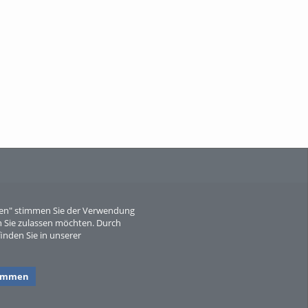
When Particle Physics Gets Hot: A
Journey Throu...
Sperber
eren" stimmen Sie der Verwendung
 Sie zulassen möchten. Durch
inden Sie in unserer
timmen