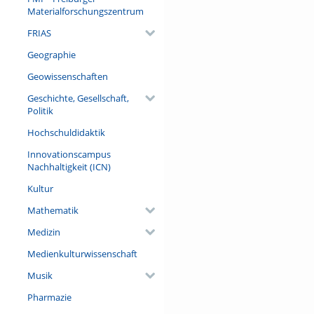
Materialforschungszentrum
Referent/in:
FRIAS
JProf. Dr. Julia von Ditfurth (
Universität Freiburg)
Geographie
Geowissenschaften
Geschichte, Gesellschaft,
Politik
Hochschuldidaktik
Innovationscampus
Nachhaltigkeit (ICN)
Kultur
Mathematik
Medizin
Medienkulturwissenschaft
Musik
Pharmazie