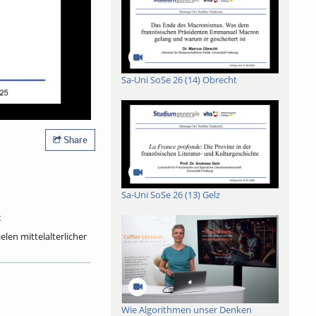
Sa-Uni SoSe 26 (14) Obrecht
Share
Sa-Uni SoSe 26 (13) Gelz
t
en mittelalterlicher
schen geschaffene
ndlagen dieser
ßergewöhnliche Wahl
. Zudem eröffnen
lereien in
Wie Algorithmen unser Denken