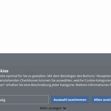
kies
Links
te optimal für Sie zu gestalten. Mit dem Bestätigen des Buttons "Akzepti
ntenstehenden Checkboxen können Sie auswählen, welche Cookie-Kategorien
Sitemap
gen" erhalten Sie eine Beschreibung jeder Kategorie. Weitere Informationen f
Auswahl zustimmen
Allen zus
dig
Mehr anzeigen