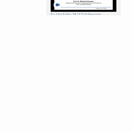
Sa-Uni SoSe 26 (12) Schwarze
Meanings of Forests: A Collaborative
Comparativ...
Als der Wald eine Zukunftsfrage
wurde. Wissen, ...