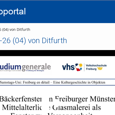
go
go
go
to
to
to
navigation
main
footer
content
 (04) von Ditfurth
26 (04) von Ditfurth
Video abspielen