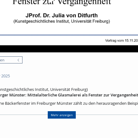
nen
 2025
Kunstgeschichtliches Institut, Universität Freiburg)
rger Münster: Mittelalterliche Glasmalerei als Fenster zur Vergangenhei
 Bäckerfenster im Freiburger Münster zählt zu den herausragenden Beispiel
ng öffnet die Fenster zur Vergangenheit: Wie wurde Glas, der erste von Men
m leuchtender Bildwelten? Der Vortrag behandelt die kunsttechnischen Gru
Mehr anzeigen
erei, die bemerkenswerte Ikonografie der Heiligen Katharina – eine au
Verhältnis von Ornament und Bild in Bezug auf Rahmung und Bildnarration
ten Fenstern des Freiburger Langhauses oder zu den hochkarätigen Glasma
erende Einblicke in die Verflechtungen der mittelalterlichen Glasmalerei.