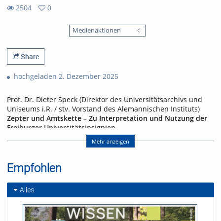
2504
0
0
2504
favorites
Medienaktionen
views
Share
hochgeladen 2. Dezember 2025
Prof. Dr. Dieter Speck (Direktor des Universitätsarchivs und
Uniseums i.R. / stv. Vorstand des Alemannischen Instituts)
Zepter und Amtskette – Zu Interpretation und Nutzung der
Freiburger Universitätsinsignien
Die Universität Freiburg ist als moderne und forschungsstarke
Mehr anzeigen
Universität bekannt. Nur wenig erinnert an ihre Jahrhunderte
alte Geschichte und Tradition, auf der Homepage der
Empfohlen
Universität ist fast nichts davon zu finden. Zepter und Siegel
der Universität sind Symbole und Zeichen einer
spätmittelalterlichen Universität und auch
Alles
Alleinstellungsmerkmale, die Freiburg von zahllosen anderen
Universitäten unterscheidet. Freiburg gehört zu diesem
kleinen und erlauchten Kreis von Universitäten mit