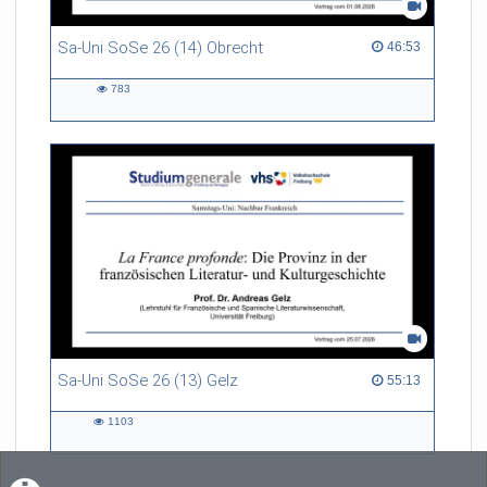
Sa-Uni SoSe 26 (14) Obrecht
46:53 duration
46:53
783
783
views
Sa-Uni SoSe 26 (13) Gelz
55:13 duration
55:13
1103
1103
views