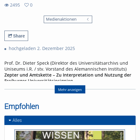
2495
0
0
2495
favorites
Medienaktionen
views
Share
hochgeladen 2. Dezember 2025
Prof. Dr. Dieter Speck (Direktor des Universitätsarchivs und
Uniseums i.R. / stv. Vorstand des Alemannischen Instituts)
Zepter und Amtskette – Zu Interpretation und Nutzung der
Freiburger Universitätsinsignien
Die Universität Freiburg ist als moderne und forschungsstarke
Mehr anzeigen
Universität bekannt. Nur wenig erinnert an ihre Jahrhunderte
alte Geschichte und Tradition, auf der Homepage der
Empfohlen
Universität ist fast nichts davon zu finden. Zepter und Siegel
der Universität sind Symbole und Zeichen einer
spätmittelalterlichen Universität und auch
Alles
Alleinstellungsmerkmale, die Freiburg von zahllosen anderen
Universitäten unterscheidet. Freiburg gehört zu diesem
kleinen und erlauchten Kreis von Universitäten mit