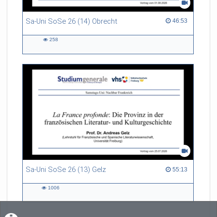
Sa-Uni SoSe 26 (14) Obrecht
46:53 duration
46:53
258
258
views
Sa-Uni SoSe 26 (13) Gelz
55:13 duration
55:13
1006
1006
views