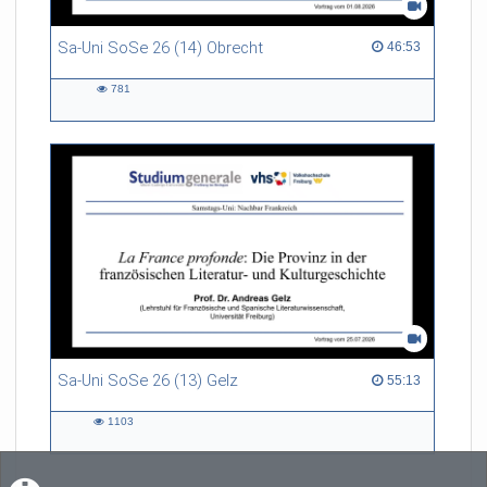
Sa-Uni SoSe 26 (14) Obrecht
46:53 duration
46:53
781
781
views
Sa-Uni SoSe 26 (13) Gelz
55:13 duration
55:13
1103
1103
views