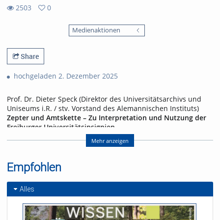
2503
0
0
2503
favorites
Medienaktionen
views
Share
hochgeladen 2. Dezember 2025
Prof. Dr. Dieter Speck (Direktor des Universitätsarchivs und
Uniseums i.R. / stv. Vorstand des Alemannischen Instituts)
Zepter und Amtskette – Zu Interpretation und Nutzung der
Freiburger Universitätsinsignien
Die Universität Freiburg ist als moderne und forschungsstarke
Mehr anzeigen
Universität bekannt. Nur wenig erinnert an ihre Jahrhunderte
alte Geschichte und Tradition, auf der Homepage der
Empfohlen
Universität ist fast nichts davon zu finden. Zepter und Siegel
der Universität sind Symbole und Zeichen einer
spätmittelalterlichen Universität und auch
Alles
Alleinstellungsmerkmale, die Freiburg von zahllosen anderen
Universitäten unterscheidet. Freiburg gehört zu diesem
kleinen und erlauchten Kreis von Universitäten mit