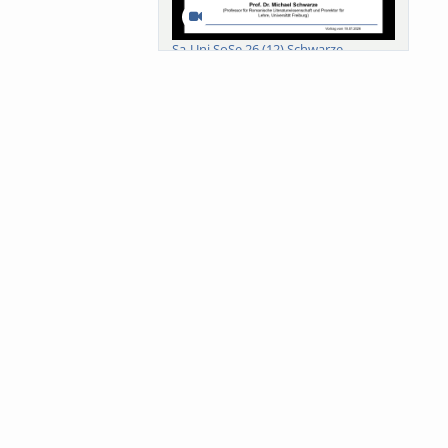
Sa-Uni SoSe 26 (12) Schwarze
Meanings of Forests: A Collaborative
Comparativ...
Als der Wald eine Zukunftsfrage
wurde. Wissen, ...