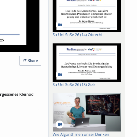
Sa-Uni SoSe 26 (14) Obrecht
Share
Sa-Uni SoSe 26 (13) Gelz
ergessenes Kleinod
 im Freiburger
nd enthält neben
das Maria als
 in diese besondere
enklöster und aktuelle
Wie Algorithmen unser Denken