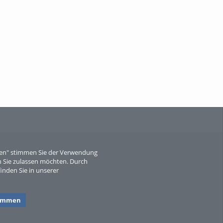
When Particle Physics Gets Hot: A
Journey Throu...
Sperber
eren" stimmen Sie der Verwendung
 Sie zulassen möchten. Durch
inden Sie in unserer
timmen