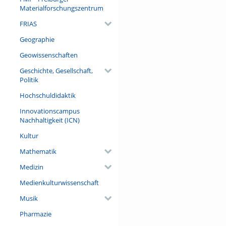
Materialforschungszentrum
Referent/in:
FRIAS
Prof. Dr. Martina Backes (Deu
Freiburg)
Geographie
Geowissenschaften
Geschichte, Gesellschaft,
Politik
Hochschuldidaktik
Innovationscampus
Nachhaltigkeit (ICN)
Kultur
Mathematik
Medizin
Medienkulturwissenschaft
Musik
Pharmazie