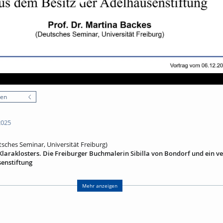
nen
2025
tsches Seminar, Universität Freiburg)
Klaraklosters. Die Freiburger Buchmalerin Sibilla von Bondorf und ein v
enstiftung
e Handschrift aus dem Besitz der Adelhausen-stiftung, die als Dauerleihgabe
entstand um 1500 vermutlich für die Frauen des Freiburger Klaraklosters u
Mehr anzeigen
lustrationen eine ikonographisch höchst ungewöhnliche Miniatur: Das Bild, 
der Freiburger Buchmalerin Sibilla von Bondorf. Der Vortrag bietet Einblicke
spätmittelalterlichen Buchmalerin, die materielle Kultur der Freiburger Frau
ervierung alter Handschriften.