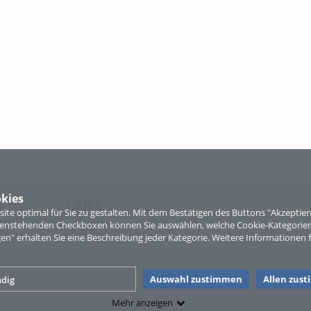
kies
Links
te optimal für Sie zu gestalten. Mit dem Bestätigen des Buttons "Akzepti
ntenstehenden Checkboxen können Sie auswählen, welche Cookie-Kategorien
Sitemap
gen" erhalten Sie eine Beschreibung jeder Kategorie. Weitere Informationen f
Auswahl zustimmen
Allen zus
dig
Mehr anzeigen