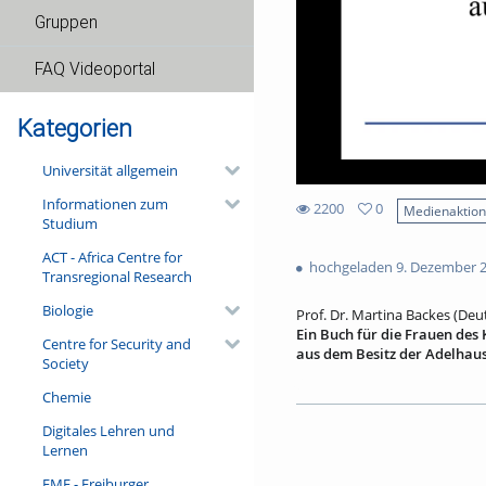
Gruppen
FAQ Videoportal
Kategorien
Universität allgemein
Informationen zum
2200
0
Medienaktio
Studium
0
2200
favorites
ACT - Africa Centre for
views
hochgeladen 9. Dezember 
Transregional Research
Biologie
Prof. Dr. Martina Backes (Deu
Ein Buch für die Frauen des 
Centre for Security and
aus dem Besitz der Adelhaus
Society
Nur 11 x 8 cm misst die klein
Chemie
Augustinermuseum liegt. Sie 
zahlreichen anmutigen Randil
Digitales Lehren und
Priesterin zeigt, stammt von 
Lernen
Handschrift, das Leben einer 
Probleme der modernen Kons
FMF - Freiburger