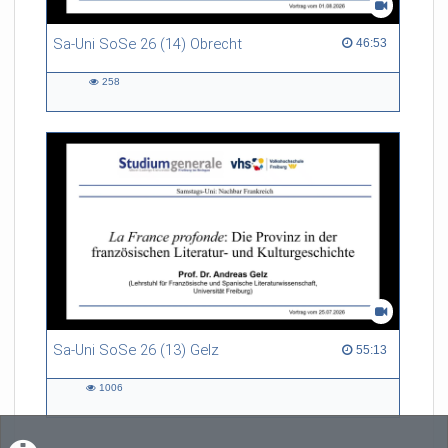
Sa-Uni SoSe 26 (14) Obrecht
46:53 duration
46:53
258
258
views
Sa-Uni SoSe 26 (13) Gelz
55:13 duration
55:13
1006
1006
views