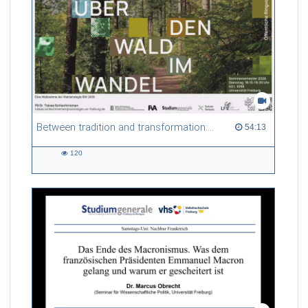
in diese besondere Handschrift, das Leben einer
spätmittelalterlichen Buchmalerin, die materielle Kultur der
Freiburger Frauenklöster und aktuelle Probleme der
modernen Konservierung alter Handschriften.
Referent/in:
Prof. Dr. Martina Backes
(Deutsches Seminar,
Universität Freiburg)
Between tradition and transformation: how owners, advisers and institutions co-create knowledge for resilient forests in Europe
54:13 duration
54:13
120
120
views