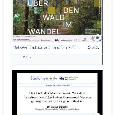
in diese besondere Handschrift, das Leben einer
spätmittelalterlichen Buchmalerin, die materielle Kultur der
Freiburger Frauenklöster und aktuelle Probleme der
modernen Konservierung alter Handschriften.
Referent/in:
Prof. Dr. Martina Backes
(Deutsches Seminar,
Universität Freiburg)
Between tradition and transformation: how owners, advisers and institutions co-create knowledge for resilient forests in Europe
54:13 duration
54:13
105
105
views