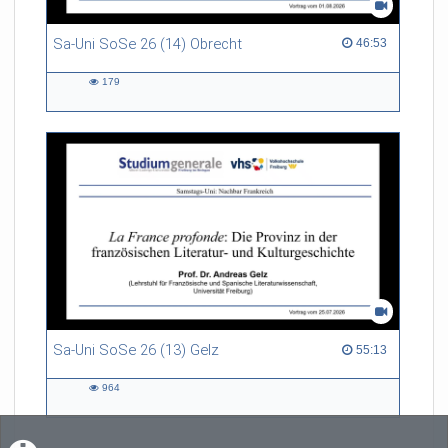
Sa-Uni SoSe 26 (14) Obrecht
46:53 duration
46:53
179
179
views
Sa-Uni SoSe 26 (13) Gelz
55:13 duration
55:13
964
964
views