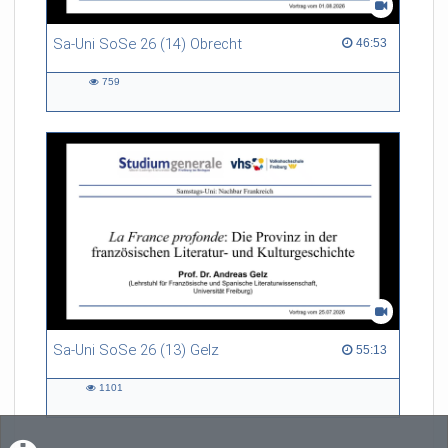
Sa-Uni SoSe 26 (14) Obrecht
46:53 duration
46:53
759
759
views
Sa-Uni SoSe 26 (13) Gelz
55:13 duration
55:13
1101
1101
views