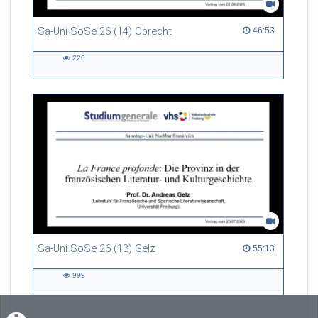
Sa-Uni SoSe 26 (14) Obrecht
46:53 duration
46:53
226
226
views
Sa-Uni SoSe 26 (13) Gelz
55:13 duration
55:13
999
999
views