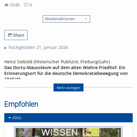
3548
0
0
3548
favorites
Medienaktionen
views
Share
hochgeladen 21. Januar 2026
Heinz Siebold (Historischer Publizist, Freiburg/Lahr)
Das Dortu-Mausoleum auf dem alten Wiehre-Friedhof. Ein
Erinnerungsort für die deutsche Demokratiebewegung von
1848/49
Mit einem Gastauftritt von Peter Haug-Lamersdorf, Freiburg
Mehr anzeigen
Das Grabmal des aus Potsdam stammenden Revolutionärs
Maximilian Dortu (1826-1848) auf dem ehemaligen Friedhof
Empfohlen
des Freiburger Stadtteils Wiehre (Ecke
Dreikönigs-/Erwinstraße) – heute ein Spielplatz – ist ein
Alles
historischer Erinnerungsort mit Seltenheitswert: Dort
vollstreckte die preußische Militärjustiz drei Todesurteile
gegen Teilnehmer des badischen Aufstandes im Frühsommer