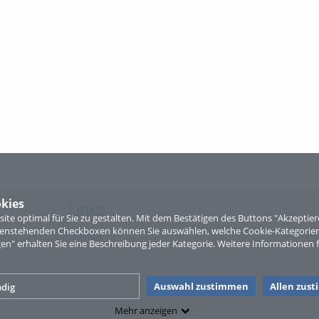
kies
Links
te optimal für Sie zu gestalten. Mit dem Bestätigen des Buttons "Akzepti
ntenstehenden Checkboxen können Sie auswählen, welche Cookie-Kategorien
Sitemap
gen" erhalten Sie eine Beschreibung jeder Kategorie. Weitere Informationen f
Auswahl zustimmen
Allen zus
dig
Mehr anzeigen