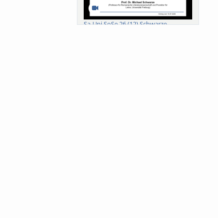
Sa-Uni SoSe 26 (12) Schwarze
Meanings of Forests: A Collaborative
Comparativ...
Als der Wald eine Zukunftsfrage
wurde. Wissen, ...