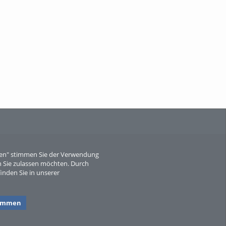
When Particle Physics Gets Hot: A
Journey Throu...
Sperber
eren" stimmen Sie der Verwendung
 Sie zulassen möchten. Durch
inden Sie in unserer
timmen