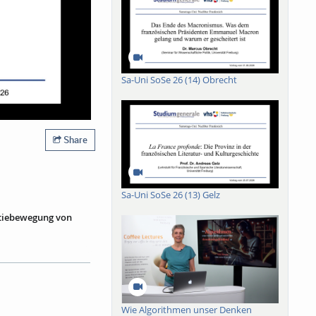
Sa-Uni SoSe 26 (14) Obrecht
Share
Sa-Uni SoSe 26 (13) Gelz
atiebewegung von
igen Friedhof des
rinnerungsort mit
dischen Aufstandes im
9 hingerichtet. Dass
Wie Algorithmen unser Denken