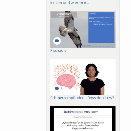
 Stadt Freiburg 1000
lenken und warum d...
am 21. Januar 1862
Fischadler
Schmerzempfinden - Boys don't cry?