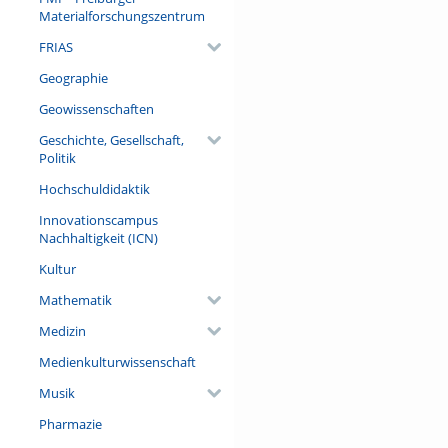
sein Grabmal noch heute exist
Materialforschungszentrum
Gulden mit der Verpflichtung,
zusicherte. Das Dortu-Mauso
FRIAS
Geographie
Referent/in:
Heinz Siebold (Historischer Pu
Geowissenschaften
Geschichte, Gesellschaft,
Politik
Hochschuldidaktik
Innovationscampus
Nachhaltigkeit (ICN)
Kultur
Mathematik
Medizin
Medienkulturwissenschaft
Musik
Pharmazie