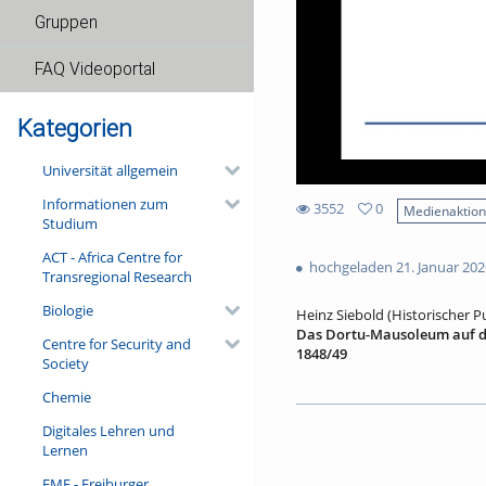
Gruppen
FAQ Videoportal
Kategorien
Universität allgemein
Informationen zum
3552
0
Medienaktio
Studium
0
3552
favorites
ACT - Africa Centre for
views
hochgeladen 21. Januar 202
Transregional Research
Biologie
Heinz Siebold (Historischer Pu
Das Dortu-Mausoleum auf de
Centre for Security and
1848/49
Society
Mit einem Gastauftritt von Pet
Chemie
Das Grabmal des aus Potsdam
Digitales Lehren und
Freiburger Stadtteils Wiehre (
Lernen
Seltenheitswert: Dort vollstr
Frühsommer 1849. Maximilian 
FMF - Freiburger