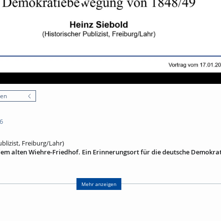
nen
6
blizist, Freiburg/Lahr)
m alten Wiehre-Friedhof. Ein Erinnerungsort für die deutsche Demokr
er Haug-Lamersdorf, Freiburg
Mehr anzeigen
 stammenden Revolutionärs Maximilian Dortu (1826-1848) auf dem ehemal
Ecke Dreikönigs-/Erwinstraße) – heute ein Spielplatz – ist ein historischer E
eckte die preußische Militärjustiz drei Todesurteile gegen Teilnehmer des ba
Dortu wurde wegen „Kriegsverrats“ zum Tode verurteilt und am 31. Juli 184