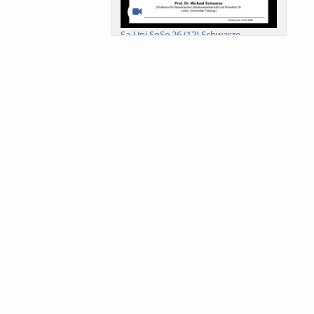
Sa-Uni SoSe 26 (12) Schwarze
Meanings of Forests: A Collaborative
Comparativ...
Als der Wald eine Zukunftsfrage
wurde. Wissen, ...