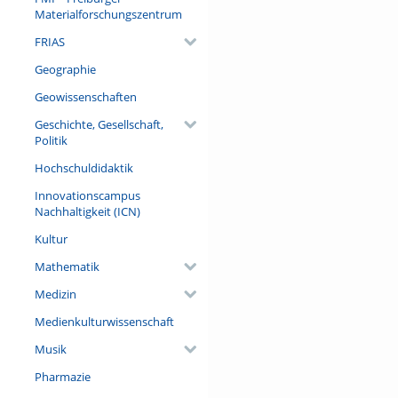
verkehrstechnisch bedingten 
Materialforschungszentrum
das Siegesdenkmal – umgedeut
FRIAS
November 2017 steht es wiede
Geographie
Referent/in:
Dr. Heinrich Schwendemann (H
Geowissenschaften
Freiburg)
Geschichte, Gesellschaft,
Politik
Hochschuldidaktik
Innovationscampus
Nachhaltigkeit (ICN)
Kultur
Mathematik
Medizin
Medienkulturwissenschaft
Musik
Pharmazie