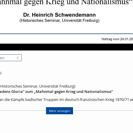
nen
6
istorisches Seminar, Universität Freiburg)
adens Gloria“ zum „Mahnmal gegen Krieg und Nationalismus“
n die Kämpfe badischer Truppen im deutsch-französischen Krieg 1870/71 wa
 eine Besonderheit: Es stellte nicht den siegreichen Feldherrn, sondern vie
odest. Auch vermied der Bildhauer Friedrich Moest eine visuelle „Demüthig
Mehr anzeigen
l mit preußenkritischen Elementen. Während des Zweiten Weltkrieges war 
r den „Führer“ vorgesehen, überstand dann aber selbst den britischen Bom
ach von der französischen Besatzungsmacht vor Ort belassen. Bedroht wa
s als ein Symbol des preußisch-deutschen Militarismus zu beseitigen. So ga