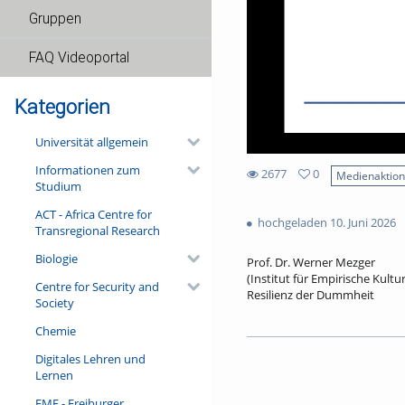
Gruppen
FAQ Videoportal
Kategorien
Universität allgemein
Informationen zum
2677
0
Medienaktio
Studium
0
2677
favorites
ACT - Africa Centre for
views
hochgeladen 10. Juni 2026
Transregional Research
Biologie
Prof. Dr. Werner Mezger
(Institut für Empirische Kult
Centre for Security and
Resilienz der Dummheit
Society
An der Südseite des Freiburge
Chemie
allerdings wenig zu tun. Viel
Narrenschiff begann, 1511 du
Digitales Lehren und
in den Schriften von Thomas 
Lernen
als Medium der Zeitkritik ger
Vortrag noch einen filigran b
FMF - Freiburger