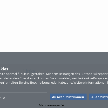
kies
Links
te optimal für Sie zu gestalten. Mit dem Bestätigen des Buttons "Akzepti
ntenstehenden Checkboxen können Sie auswählen, welche Cookie-Kategorien
Sitemap
gen" erhalten Sie eine Beschreibung jeder Kategorie. Weitere Informationen f
Auswahl zustimmen
Allen zus
dig
Mehr anzeigen