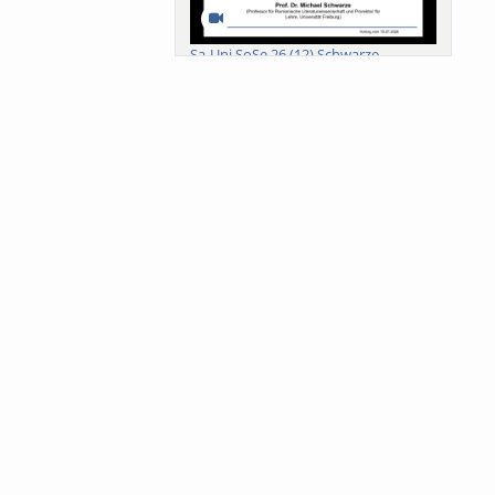
Sa-Uni SoSe 26 (12) Schwarze
Meanings of Forests: A Collaborative
Comparativ...
Als der Wald eine Zukunftsfrage
wurde. Wissen, ...