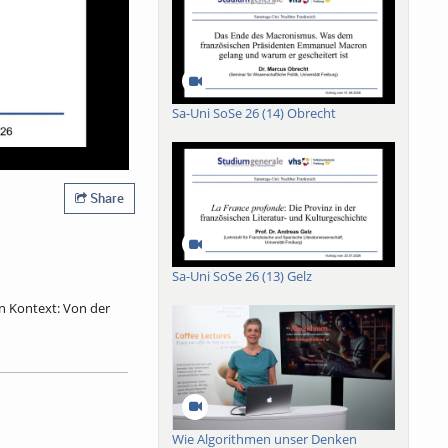
Sa-Uni SoSe 26 (14) Obrecht
Share
Sa-Uni SoSe 26 (13) Gelz
in Kontext: Von der
 Mit Fastnacht hat er
ebastian Brants
 Brechung erfuhr und
r Narr wurde damals
inplastik zieht der
Wie Algorithmen unser Denken
nsterblichkeit