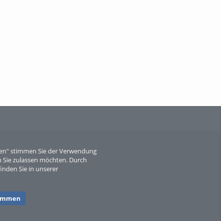
When Particle Physics Gets Hot: A
Journey Throu...
Sperber
eren" stimmen Sie der Verwendung
 Sie zulassen möchten. Durch
inden Sie in unserer
timmen