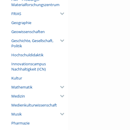
menschlicher Dummheit visuali
Materialforschungszentrum
sie im Freiburger Münsternarr
FRIAS
Referent/in:
Geographie
Prof. Dr. Werner Mezger
Geowissenschaften
Geschichte, Gesellschaft,
Politik
Hochschuldidaktik
Innovationscampus
Nachhaltigkeit (ICN)
Kultur
Mathematik
Medizin
Medienkulturwissenschaft
Musik
Pharmazie