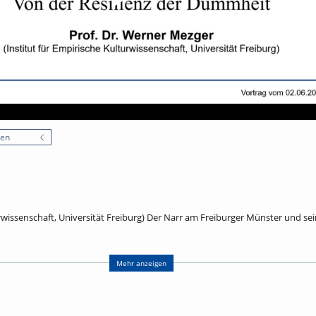
nen
urwissenschaft, Universität Freiburg) Der Narr am Freiburger Münster und se
r Münsters befindet sich als Wasserspeier ein Narr aus dem 16. Jahrhundert.
mehr ist er steinerner Zeuge jener Konjunktur der Narrenidee, die 1494 mit S
Mehr anzeigen
rch das Lob der Torheit des Erasmus von Rotterdam eine geniale ironische
Murner zu sprachlichen Metaphern fand, die noch immer lebendig sind. De
adezu ein Signum der Epoche. Zur kontextuellen Vertiefung der Freiburger Ste
emalten Prunkteller aus Augsburg von 1528 heran, dessen Bilderzyklus die U