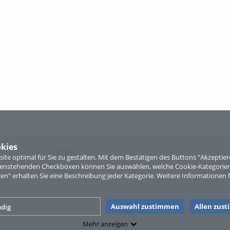
kies
Links
te optimal für Sie zu gestalten. Mit dem Bestätigen des Buttons "Akzepti
ntenstehenden Checkboxen können Sie auswählen, welche Cookie-Kategorien
Sitemap
gen" erhalten Sie eine Beschreibung jeder Kategorie. Weitere Informationen f
Auswahl zustimmen
Allen zus
dig
Mehr anzeigen