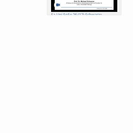
Sa-Uni SoSe 26 (12) Schwarze
Meanings of Forests: A Collaborative
Comparativ...
Als der Wald eine Zukunftsfrage
wurde. Wissen, ...