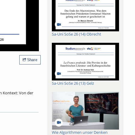
Sa-Uni SoSe 26 (14) Obrecht
Share
Sa-Uni SoSe 26 (13) Gelz
in Kontext: Von der
 Mit Fastnacht hat er
ebastian Brants
 Brechung erfuhr und
r Narr wurde damals
inplastik zieht der
Wie Algorithmen unser Denken
nsterblichkeit