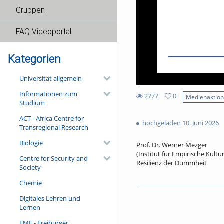
Gruppen
FAQ Videoportal
Kategorien
Universität allgemein
Informationen zum
2777
0
Medienaktio
Studium
0
2777
favorites
ACT - Africa Centre for
views
hochgeladen 10. Juni 2026
Transregional Research
Biologie
Prof. Dr. Werner Mezger
(Institut für Empirische Kult
Centre for Security and
Resilienz der Dummheit
Society
An der Südseite des Freiburge
Chemie
allerdings wenig zu tun. Viel
Narrenschiff begann, 1511 du
Digitales Lehren und
in den Schriften von Thomas 
Lernen
als Medium der Zeitkritik ger
Vortrag noch einen filigran b
FMF - Freiburger