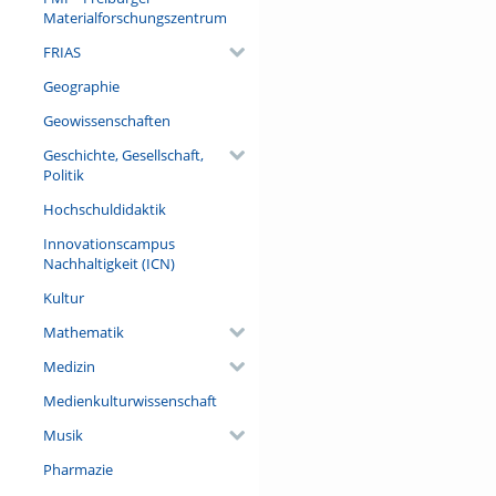
menschlicher Dummheit visuali
Materialforschungszentrum
sie im Freiburger Münsternarr
FRIAS
Referent/in:
Geographie
Prof. Dr. Werner Mezger
Geowissenschaften
Geschichte, Gesellschaft,
Politik
Hochschuldidaktik
Innovationscampus
Nachhaltigkeit (ICN)
Kultur
Mathematik
Medizin
Medienkulturwissenschaft
Musik
Pharmazie