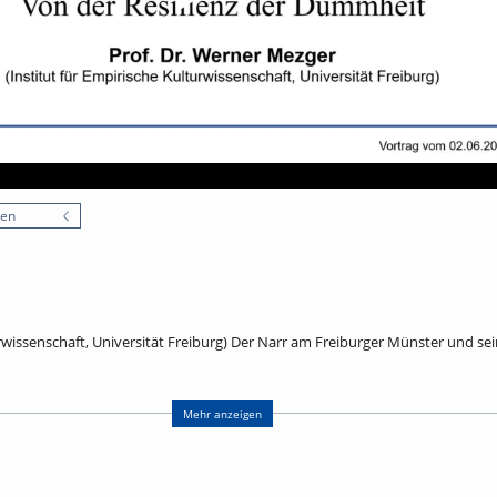
nen
urwissenschaft, Universität Freiburg) Der Narr am Freiburger Münster und se
r Münsters befindet sich als Wasserspeier ein Narr aus dem 16. Jahrhundert.
mehr ist er steinerner Zeuge jener Konjunktur der Narrenidee, die 1494 mit S
Mehr anzeigen
rch das Lob der Torheit des Erasmus von Rotterdam eine geniale ironische
Murner zu sprachlichen Metaphern fand, die noch immer lebendig sind. De
adezu ein Signum der Epoche. Zur kontextuellen Vertiefung der Freiburger Ste
emalten Prunkteller aus Augsburg von 1528 heran, dessen Bilderzyklus die U