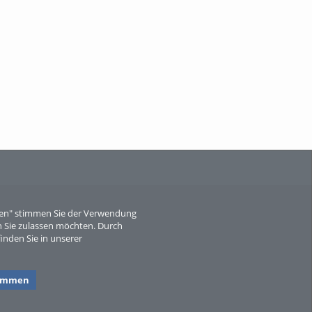
When Particle Physics Gets Hot: A
Journey Throu...
Sperber
eren" stimmen Sie der Verwendung
 Sie zulassen möchten. Durch
inden Sie in unserer
timmen