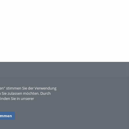
When Particle Physics Gets Hot: A
Journey Throu...
Sperber
eren" stimmen Sie der Verwendung
 Sie zulassen möchten. Durch
inden Sie in unserer
timmen