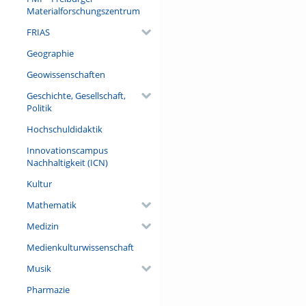
menschlicher Dummheit visuali
Materialforschungszentrum
sie im Freiburger Münsternarr
FRIAS
Referent/in:
Geographie
Prof. Dr. Werner Mezger
Geowissenschaften
Geschichte, Gesellschaft,
Politik
Hochschuldidaktik
Innovationscampus
Nachhaltigkeit (ICN)
Kultur
Mathematik
Medizin
Medienkulturwissenschaft
Musik
Pharmazie