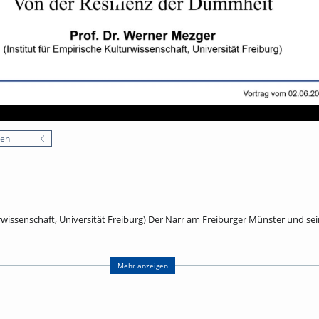
nen
urwissenschaft, Universität Freiburg) Der Narr am Freiburger Münster und se
r Münsters befindet sich als Wasserspeier ein Narr aus dem 16. Jahrhundert.
mehr ist er steinerner Zeuge jener Konjunktur der Narrenidee, die 1494 mit S
Mehr anzeigen
rch das Lob der Torheit des Erasmus von Rotterdam eine geniale ironische
Murner zu sprachlichen Metaphern fand, die noch immer lebendig sind. De
adezu ein Signum der Epoche. Zur kontextuellen Vertiefung der Freiburger Ste
emalten Prunkteller aus Augsburg von 1528 heran, dessen Bilderzyklus die U