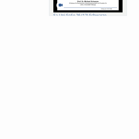
Sa-Uni SoSe 26 (12) Schwarze
Meanings of Forests: A Collaborative
Comparativ...
Als der Wald eine Zukunftsfrage
wurde. Wissen, ...