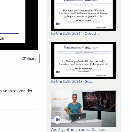
Sa-Uni SoSe 26 (14) Obrecht
Share
Sa-Uni SoSe 26 (13) Gelz
in Kontext: Von der
 Mit Fastnacht hat er
ebastian Brants
 Brechung erfuhr und
r Narr wurde damals
inplastik zieht der
Wie Algorithmen unser Denken
nsterblichkeit