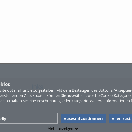
kies
Links
te optimal für Sie zu gestalten. Mit dem Bestätigen des Buttons "Akzepti
ntenstehenden Checkboxen können Sie auswählen, welche Cookie-Kategorien
Sitemap
gen" erhalten Sie eine Beschreibung jeder Kategorie. Weitere Informationen f
Auswahl zustimmen
Allen zus
dig
Mehr anzeigen