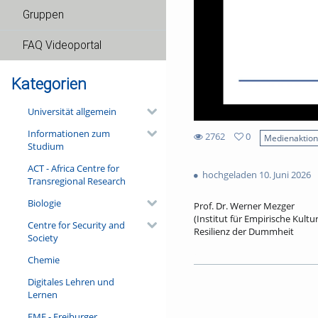
Gruppen
FAQ Videoportal
Kategorien
Universität allgemein
Informationen zum
2762
0
Medienaktio
Studium
0
2762
favorites
ACT - Africa Centre for
views
hochgeladen 10. Juni 2026
Transregional Research
Biologie
Prof. Dr. Werner Mezger
(Institut für Empirische Kult
Centre for Security and
Resilienz der Dummheit
Society
An der Südseite des Freiburge
Chemie
allerdings wenig zu tun. Viel
Narrenschiff begann, 1511 du
Digitales Lehren und
in den Schriften von Thomas 
Lernen
als Medium der Zeitkritik ger
Vortrag noch einen filigran b
FMF - Freiburger