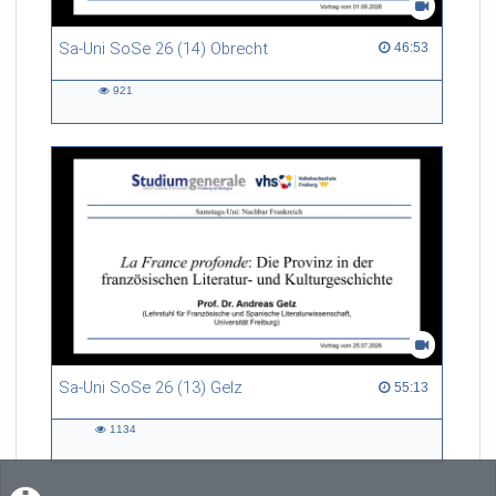
Sa-Uni SoSe 26 (14) Obrecht
46:53 duration
46:53
921
921
views
Sa-Uni SoSe 26 (13) Gelz
55:13 duration
55:13
1134
1134
views