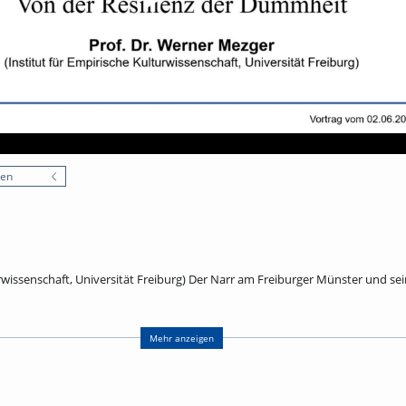
nen
urwissenschaft, Universität Freiburg) Der Narr am Freiburger Münster und se
r Münsters befindet sich als Wasserspeier ein Narr aus dem 16. Jahrhundert.
mehr ist er steinerner Zeuge jener Konjunktur der Narrenidee, die 1494 mit S
Mehr anzeigen
rch das Lob der Torheit des Erasmus von Rotterdam eine geniale ironische
Murner zu sprachlichen Metaphern fand, die noch immer lebendig sind. De
adezu ein Signum der Epoche. Zur kontextuellen Vertiefung der Freiburger Ste
emalten Prunkteller aus Augsburg von 1528 heran, dessen Bilderzyklus die U