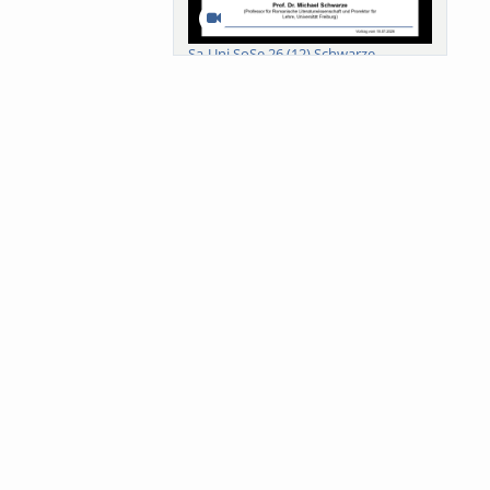
Sa-Uni SoSe 26 (12) Schwarze
Meanings of Forests: A Collaborative
Comparativ...
Als der Wald eine Zukunftsfrage
wurde. Wissen, ...