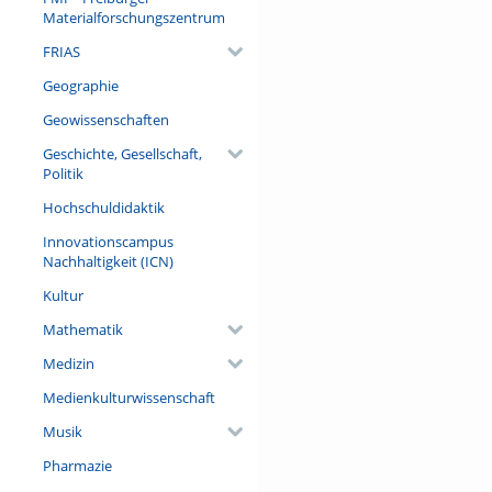
menschlicher Dummheit visuali
Materialforschungszentrum
sie im Freiburger Münsternarr
FRIAS
Referent/in:
Geographie
Prof. Dr. Werner Mezger
Geowissenschaften
Geschichte, Gesellschaft,
Politik
Hochschuldidaktik
Innovationscampus
Nachhaltigkeit (ICN)
Kultur
Mathematik
Medizin
Medienkulturwissenschaft
Musik
Pharmazie