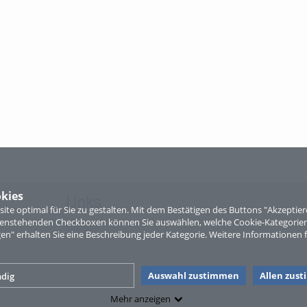
kies
Links
te optimal für Sie zu gestalten. Mit dem Bestätigen des Buttons "Akzepti
ntenstehenden Checkboxen können Sie auswählen, welche Cookie-Kategorien
Sitemap
gen" erhalten Sie eine Beschreibung jeder Kategorie. Weitere Informationen f
Auswahl zustimmen
Allen zus
dig
Mehr anzeigen