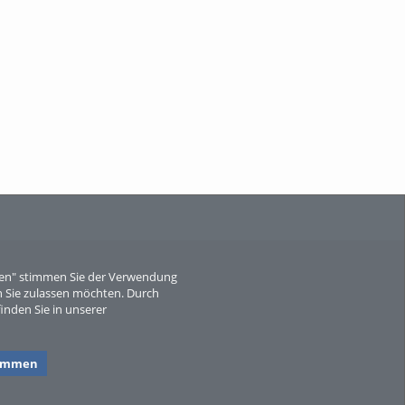
When Particle Physics Gets Hot: A
Journey Throu...
Sperber
eren" stimmen Sie der Verwendung
 Sie zulassen möchten. Durch
inden Sie in unserer
timmen