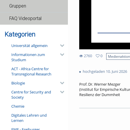
Gruppen
FAQ Videoportal
Kategorien
Universität allgemein
Informationen zum
2760
0
Medienaktio
Studium
0
2760
favorites
ACT - Africa Centre for
views
hochgeladen 10. Juni 2026
Transregional Research
Biologie
Prof. Dr. Werner Mezger
(Institut für Empirische Kult
Centre for Security and
Resilienz der Dummheit
Society
An der Südseite des Freiburge
Chemie
allerdings wenig zu tun. Viel
Narrenschiff begann, 1511 du
Digitales Lehren und
in den Schriften von Thomas 
Lernen
als Medium der Zeitkritik ger
Vortrag noch einen filigran b
FMF - Freiburger