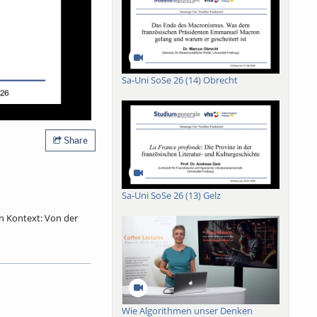
Sa-Uni SoSe 26 (14) Obrecht
Share
Sa-Uni SoSe 26 (13) Gelz
in Kontext: Von der
 Mit Fastnacht hat er
ebastian Brants
 Brechung erfuhr und
r Narr wurde damals
inplastik zieht der
Wie Algorithmen unser Denken
nsterblichkeit