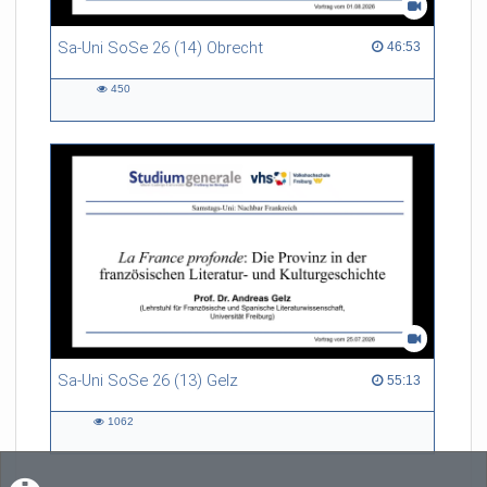
Sa-Uni SoSe 26 (14) Obrecht
46:53 duration
46:53
450
450
views
Sa-Uni SoSe 26 (13) Gelz
55:13 duration
55:13
1062
1062
views