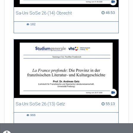
Sa-Uni SoSe 26 (14) Obrecht
46:53 duration
46:53
182
182
views
Sa-Uni SoSe 26 (13) Gelz
55:13 duration
55:13
966
966
views