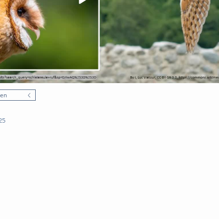
nen
25