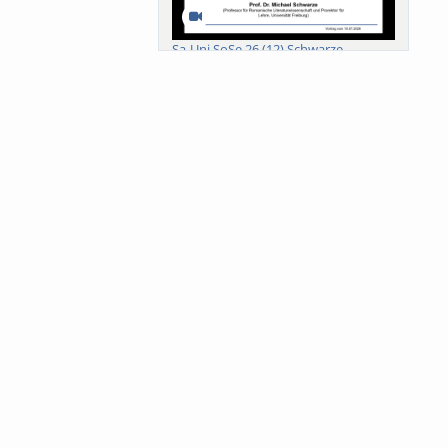
Sa-Uni SoSe 26 (12) Schwarze
Meanings of Forests: A Collaborative
Comparativ...
Als der Wald eine Zukunftsfrage
wurde. Wissen, ...