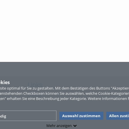
kies
Links
te optimal für Sie zu gestalten. Mit dem Bestätigen des Buttons "Akzepti
ntenstehenden Checkboxen können Sie auswählen, welche Cookie-Kategorien
Sitemap
gen" erhalten Sie eine Beschreibung jeder Kategorie. Weitere Informationen f
Auswahl zustimmen
Allen zus
dig
Mehr anzeigen