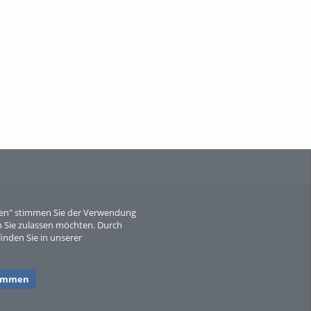
When Particle Physics Gets Hot: A
Journey Throu...
Sperber
eren" stimmen Sie der Verwendung
 Sie zulassen möchten. Durch
inden Sie in unserer
timmen