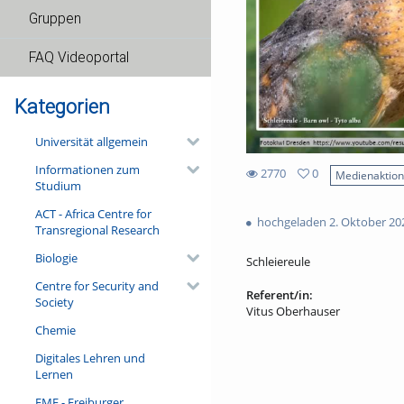
Gruppen
FAQ Videoportal
Kategorien
Universität allgemein
Informationen zum
2770
0
Medienaktio
Studium
0
2770
favorites
ACT - Africa Centre for
views
hochgeladen 2. Oktober 20
Transregional Research
Biologie
Schleiereule
Centre for Security and
Referent/in:
Society
Vitus Oberhauser
Chemie
Digitales Lehren und
Lernen
FMF - Freiburger