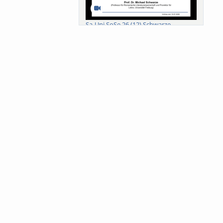
Sa-Uni SoSe 26 (12) Schwarze
Meanings of Forests: A Collaborative
Comparativ...
Als der Wald eine Zukunftsfrage
wurde. Wissen, ...