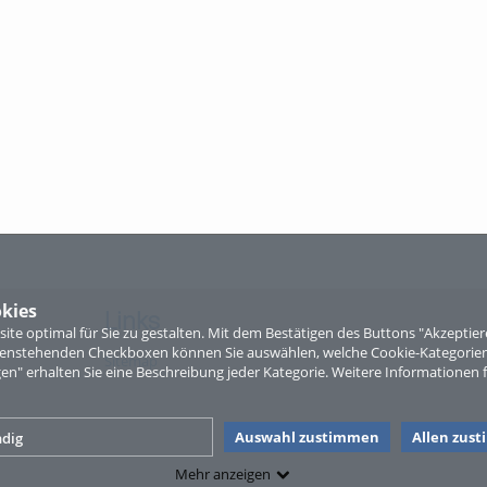
kies
Links
te optimal für Sie zu gestalten. Mit dem Bestätigen des Buttons "Akzepti
ntenstehenden Checkboxen können Sie auswählen, welche Cookie-Kategorien
Sitemap
gen" erhalten Sie eine Beschreibung jeder Kategorie. Weitere Informationen f
Auswahl zustimmen
Allen zus
dig
Mehr anzeigen