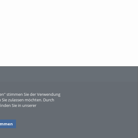
When Particle Physics Gets Hot: A
Journey Throu...
Sperber
eren" stimmen Sie der Verwendung
 Sie zulassen möchten. Durch
inden Sie in unserer
timmen