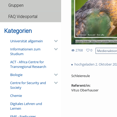
Gruppen
FAQ Videoportal
Kategorien
Universität allgemein
Informationen zum
2768
0
Medienaktio
Studium
0
2768
favorites
ACT - Africa Centre for
views
hochgeladen 2. Oktober 20
Transregional Research
Biologie
Schleiereule
Centre for Security and
Referent/in:
Society
Vitus Oberhauser
Chemie
Digitales Lehren und
Lernen
FMF - Freiburger