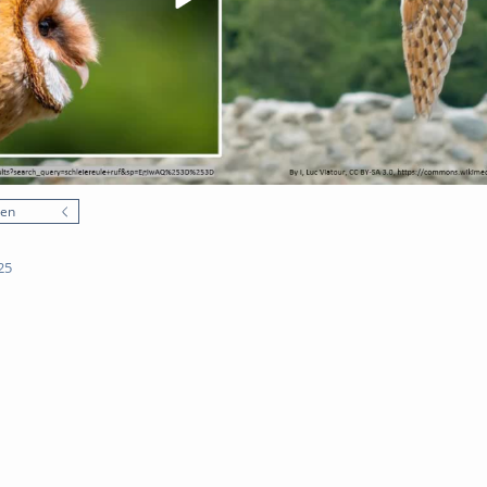
nen
25