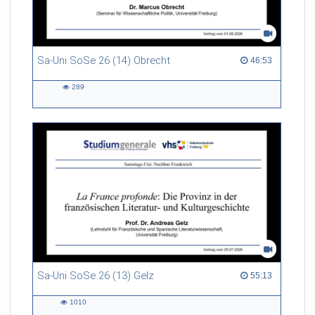
Sa-Uni SoSe 26 (14) Obrecht
46:53 duration
46:53
289
289
views
Sa-Uni SoSe 26 (13) Gelz
55:13 duration
55:13
1010
1010