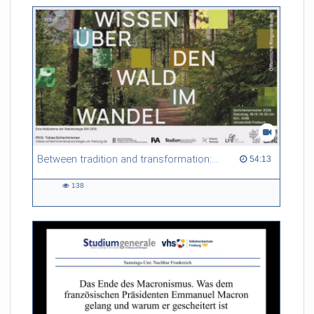
Between tradition and transformation: how owners, advisers and institutions co-create knowledge for resilient forests in Europe
54:13 duration
54:13
138
138
views