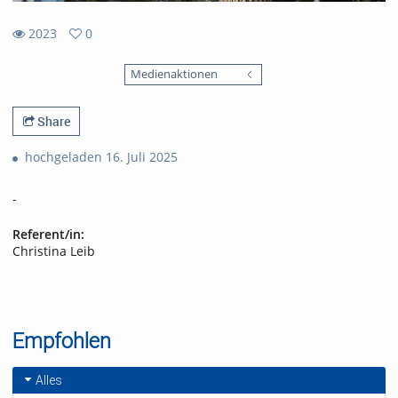
2023
0
0
2023
favorites
Medienaktionen
views
Share
hochgeladen 16. Juli 2025
-
Referent/in:
Christina Leib
Empfohlen
Alles