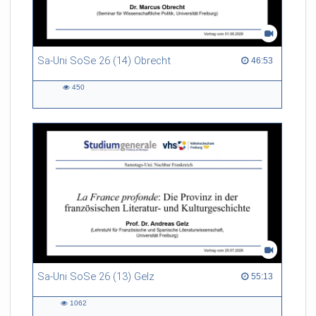
Sa-Uni SoSe 26 (14) Obrecht
46:53 duration
46:53
450
450
views
Sa-Uni SoSe 26 (13) Gelz
55:13 duration
55:13
1062
1062