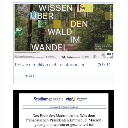
Between tradition and transformation: how owners, advisers and institutions co-create knowledge for resilient forests in Europe
54:13 duration
54:13
211
211
views