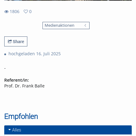
1806
0
0
1806
favorites
Medienaktionen
views
Share
hochgeladen 16. Juli 2025
-
Referent/in:
Prof. Dr. Frank Balle
Empfohlen
Alles