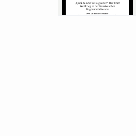
Sa-Uni SoSe 26 (12) Schwarze
Meanings of Forests: A Collaborative
Comparativ...
Als der Wald eine Zukunftsfrage wurde.