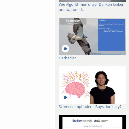
Wie Algorithmen unser Denken lenken
und warum d...
Fischadler
Schmerzempfinden - Boys don't cry?