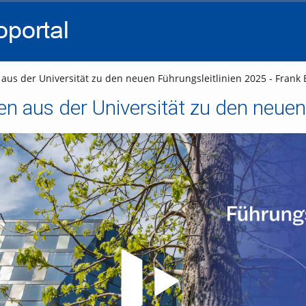
go
go
go
to
to
to
navigation
main
footer
content
us der Universität zu den neuen Führungsleitlinien 2025 - Frank 
Video abspielen