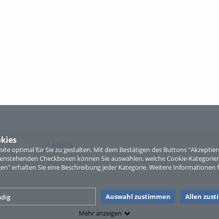
kies
Links
te optimal für Sie zu gestalten. Mit dem Bestätigen des Buttons "Akzepti
ntenstehenden Checkboxen können Sie auswählen, welche Cookie-Kategorien
Sitemap
gen" erhalten Sie eine Beschreibung jeder Kategorie. Weitere Informationen f
Auswahl zustimmen
Allen zus
dig
Mehr anzeigen