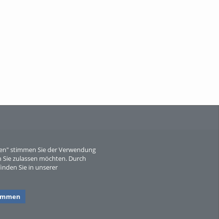
Wissen, ...
When Particle Physics Gets Hot: A
Journey Throu...
eren" stimmen Sie der Verwendung
 Sie zulassen möchten. Durch
inden Sie in unserer
Sperber
timmen