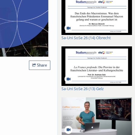
Sa-Uni SoSe 26 (14) Obrecht
Share
Sa-Uni SoSe 26 (13) Gelz