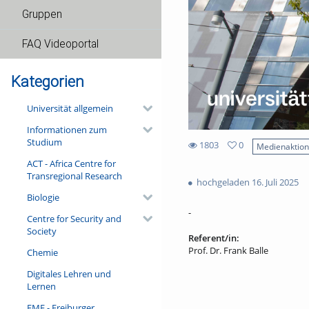
Gruppen
FAQ Videoportal
Kategorien
Universität allgemein
Informationen zum
Studium
1803
0
Medienaktio
0
ACT - Africa Centre for
1803
favorites
Transregional Research
views
hochgeladen 16. Juli 2025
Biologie
-
Centre for Security and
Society
Referent/in:
Prof. Dr. Frank Balle
Chemie
Digitales Lehren und
Lernen
FMF - Freiburger