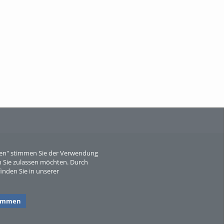
Wissen, ...
When Particle Physics Gets Hot: A
Journey Throu...
eren" stimmen Sie der Verwendung
 Sie zulassen möchten. Durch
inden Sie in unserer
Sperber
timmen