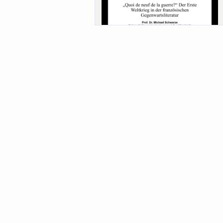
Sa-Uni SoSe 26 (12) Schwarze
Meanings of Forests: A Collaborative
Comparativ...
Als der Wald eine Zukunftsfrage wurde.