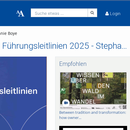
Suche etwas ...
Login
anie Boye
Sechs Stimmen aus der Universität zu den neuen Führungsleitlinien 2025 - Stephanie Boye
Empfohlen
Between tradition and transformation:
how owner...