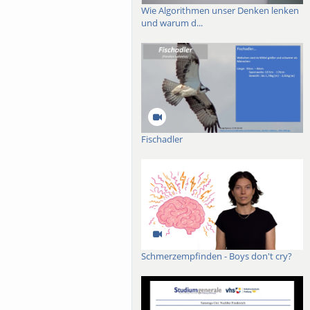
Wie Algorithmen unser Denken lenken
und warum d...
Fischadler
Schmerzempfinden - Boys don't cry?