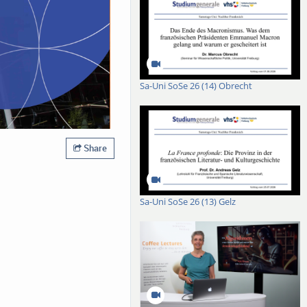
Sa-Uni SoSe 26 (14) Obrecht
Share
Sa-Uni SoSe 26 (13) Gelz