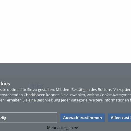
kies
Links
te optimal für Sie zu gestalten. Mit dem Bestätigen des Buttons "Akzepti
ntenstehenden Checkboxen können Sie auswählen, welche Cookie-Kategorien
Sitemap
gen" erhalten Sie eine Beschreibung jeder Kategorie. Weitere Informationen f
Auswahl zustimmen
Allen zus
dig
Mehr anzeigen