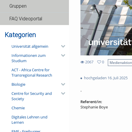
Gruppen
FAQ Videoportal
Kategorien
Universität allgemein
Informationen zum
Studium
2067
0
Medienaktio
0
ACT - Africa Centre for
2067
favorites
Transregional Research
views
hochgeladen 16. Juli 2025
Biologie
-
Centre for Security and
Society
Referent/in:
Stephanie Boye
Chemie
Digitales Lehren und
Lernen
FMF - Freiburger