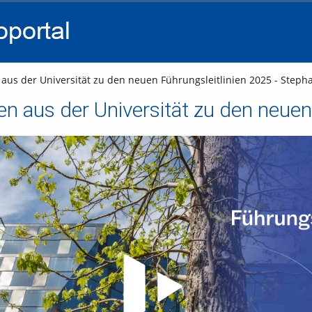
go
go
go
to
to
to
navigation
main
footer
content
us der Universität zu den neuen Führungsleitlinien 2025 - Steph
Video abspielen