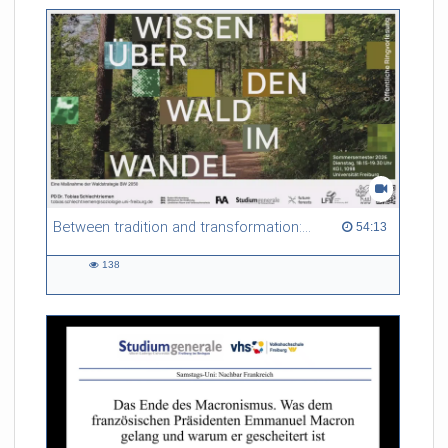
Between tradition and transformation: how owners, advisers and institutions co-create knowledge for resilient forests in Europe
54:13 duration
54:13
138
138
views