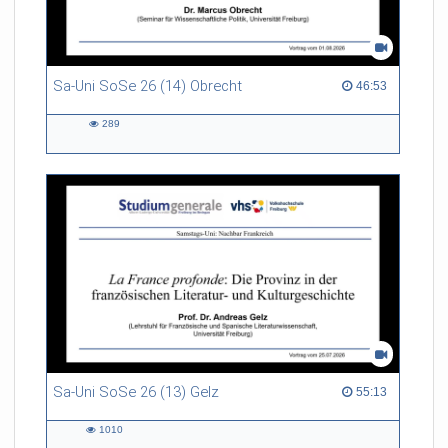
Sa-Uni SoSe 26 (14) Obrecht
46:53 duration
46:53
289
289
views
Sa-Uni SoSe 26 (13) Gelz
55:13 duration
55:13
1010
1010