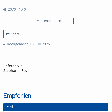
2070
0
0
2070
favorites
Medienaktionen
views
Share
hochgeladen 16. Juli 2025
-
Referent/in:
Stephanie Boye
Empfohlen
Alles