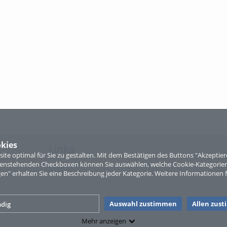
kies
Links
te optimal für Sie zu gestalten. Mit dem Bestätigen des Buttons "Akzepti
ntenstehenden Checkboxen können Sie auswählen, welche Cookie-Kategorien
Sitemap
gen" erhalten Sie eine Beschreibung jeder Kategorie. Weitere Informationen f
Auswahl zustimmen
Allen zus
dig
Mehr anzeigen