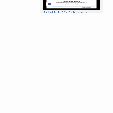
Sa-Uni SoSe 26 (12) Schwarze
Meanings of Forests: A Collaborative
Comparativ...
Als der Wald eine Zukunftsfrage
wurde. Wissen, ...