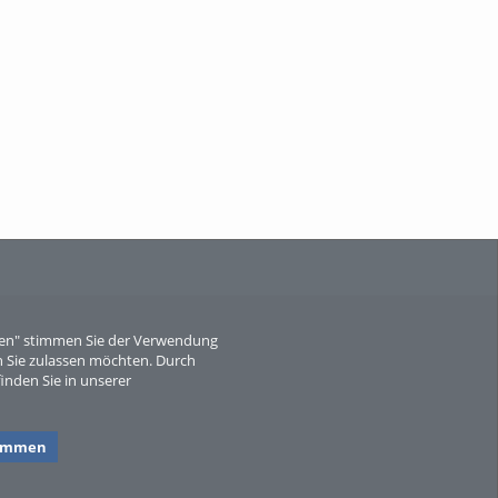
When Particle Physics Gets Hot: A
Journey Throu...
Sperber
eren" stimmen Sie der Verwendung
 Sie zulassen möchten. Durch
inden Sie in unserer
timmen