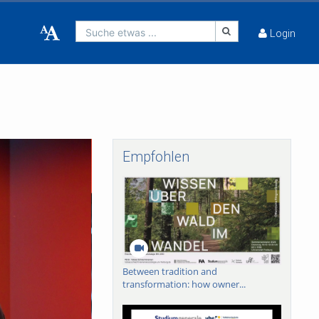
Suche etwas ...
Login
Empfohlen
Between tradition and
transformation: how owner...