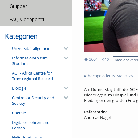
Gruppen
FAQ Videoportal
Kategorien
Universität allgemein
Informationen zum
3604
0
Medienaktio
Studium
0
3604
favorites
ACT - Africa Centre for
views
hochgeladen 6. Mai 2026
Transregional Research
Biologie
Am Donnerstag trifft der SC 
Niederlagen im Hinspiel und i
Centre for Security and
Freiburger den größten Erfolg
Society
Referent/in:
Chemie
Andreas Nagel
Digitales Lehren und
Lernen
FMF - Freiburger