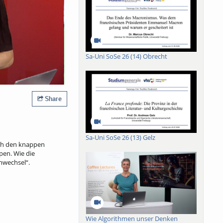
Sa-Uni SoSe 26 (14) Obrecht
Share
Sa-Uni SoSe 26 (13) Gelz
ach den knappen
pen. Wie die
enwechsel“.
Wie Algorithmen unser Denken