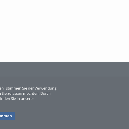
When Particle Physics Gets Hot: A
Journey Throu...
Sperber
eren" stimmen Sie der Verwendung
 Sie zulassen möchten. Durch
inden Sie in unserer
timmen