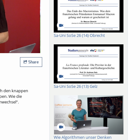
Sa-Uni SoSe 26 (14) Obrecht
Share
Sa-Uni SoSe 26 (13) Gelz
ach den knappen
pen. Wie die
enwechsel“.
Wie Algorithmen unser Denken