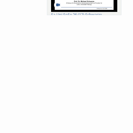
Sa-Uni SoSe 26 (12) Schwarze
Meanings of Forests: A Collaborative
Comparativ...
Als der Wald eine Zukunftsfrage
wurde. Wissen, ...