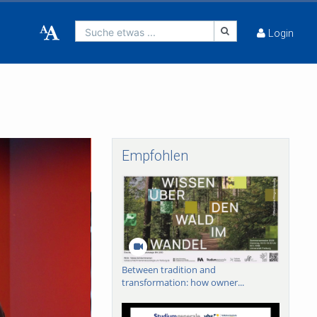
Suche etwas ...
Login
Empfohlen
Between tradition and
transformation: how owner...