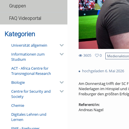
Gruppen
FAQ Videoportal
Kategorien
Universität allgemein
Informationen zum
3605
0
Medienaktio
Studium
0
3605
favorites
ACT - Africa Centre for
views
hochgeladen 6. Mai 2026
Transregional Research
Biologie
Am Donnerstag trifft der SC 
Niederlagen im Hinspiel und i
Centre for Security and
Freiburger den größten Erfolg
Society
Referent/in:
Chemie
Andreas Nagel
Digitales Lehren und
Lernen
FMF - Freiburger