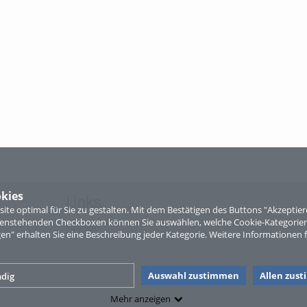
kies
Links
te optimal für Sie zu gestalten. Mit dem Bestätigen des Buttons "Akzepti
ntenstehenden Checkboxen können Sie auswählen, welche Cookie-Kategorien
Sitemap
gen" erhalten Sie eine Beschreibung jeder Kategorie. Weitere Informationen f
Auswahl zustimmen
Allen zus
dig
Mehr anzeigen