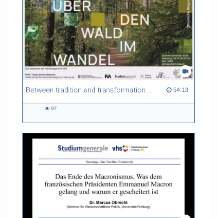
Between tradition and transformation: how owners, advisers and institutions co-create knowledge for resilient forests in Europe
54:13 duration
54:13
97
97
views