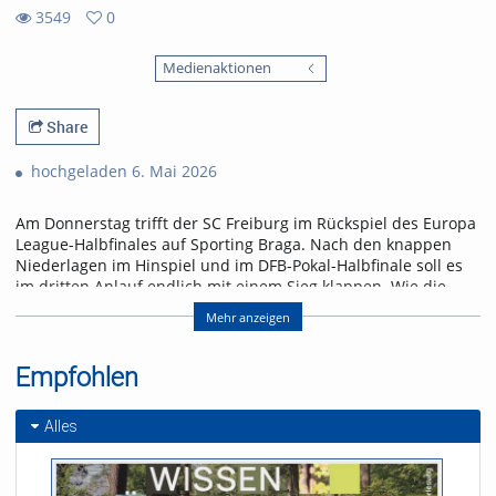
3549
0
0
3549
favorites
Medienaktionen
views
Share
hochgeladen 6. Mai 2026
Am Donnerstag trifft der SC Freiburg im Rückspiel des Europa
League-Halbfinales auf Sporting Braga. Nach den knappen
Niederlagen im Hinspiel und im DFB-Pokal-Halbfinale soll es
im dritten Anlauf endlich mit einem Sieg klappen. Wie die
Freiburger den größten Erfolg der Vereinsgeschichte erringen
Mehr anzeigen
wollen, erfahrt ihr in der neuen Folge „Seitenwechsel“.
Referent/in:
Empfohlen
Andreas Nagel
Alles