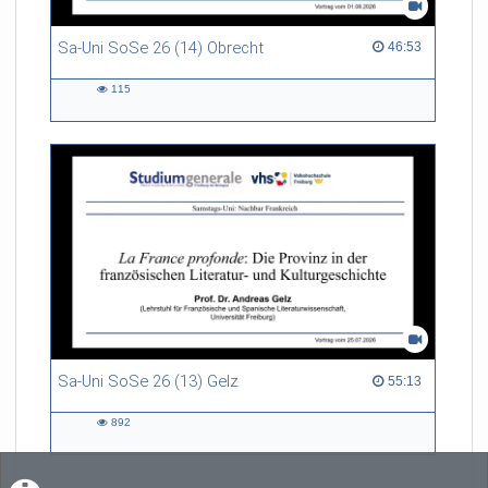
Sa-Uni SoSe 26 (14) Obrecht
46:53 duration
46:53
115
115
views
Sa-Uni SoSe 26 (13) Gelz
55:13 duration
55:13
892
892
views