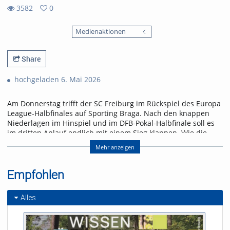
3582
0
0
3582
favorites
Medienaktionen
views
Share
hochgeladen 6. Mai 2026
Am Donnerstag trifft der SC Freiburg im Rückspiel des Europa
League-Halbfinales auf Sporting Braga. Nach den knappen
Niederlagen im Hinspiel und im DFB-Pokal-Halbfinale soll es
im dritten Anlauf endlich mit einem Sieg klappen. Wie die
Freiburger den größten Erfolg der Vereinsgeschichte erringen
Mehr anzeigen
wollen, erfahrt ihr in der neuen Folge „Seitenwechsel“.
Referent/in:
Empfohlen
Andreas Nagel
Alles