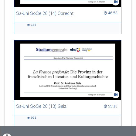
Sa-Uni SoSe 26 (14) Obrecht
46:53 duration
46:53
187
187
views
Sa-Uni SoSe 26 (13) Gelz
55:13 duration
55:13
971
971
views