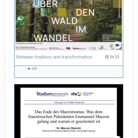
Between tradition and transformation: how owners, advisers and institutions co-create knowledge for resilient forests in Europe
54:13 duration
54:13
105
105
views