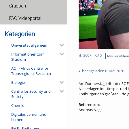
Gruppen
FAQ Videoportal
Kategorien
Universität allgemein
Informationen zum
3607
0
Medienaktio
Studium
0
3607
favorites
ACT - Africa Centre for
views
hochgeladen 6. Mai 2026
Transregional Research
Biologie
Am Donnerstag trifft der SC 
Niederlagen im Hinspiel und i
Centre for Security and
Freiburger den größten Erfolg
Society
Referent/in:
Chemie
Andreas Nagel
Digitales Lehren und
Lernen
FMF - Freiburger