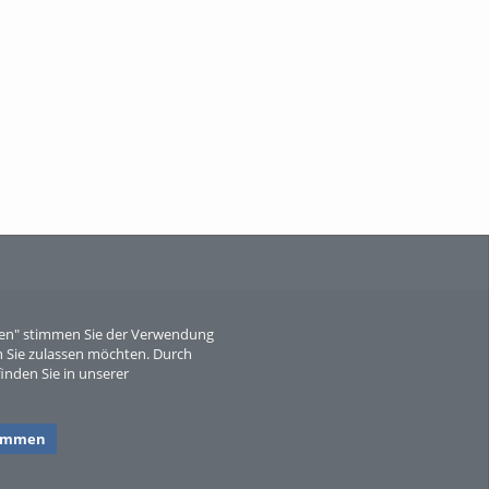
When Particle Physics Gets Hot: A
Journey Throu...
Sperber
eren" stimmen Sie der Verwendung
 Sie zulassen möchten. Durch
inden Sie in unserer
timmen