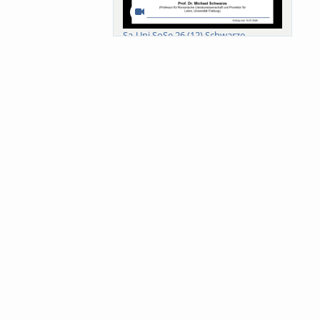
Sa-Uni SoSe 26 (12) Schwarze
Meanings of Forests: A Collaborative
Comparativ...
Als der Wald eine Zukunftsfrage
wurde. Wissen, ...