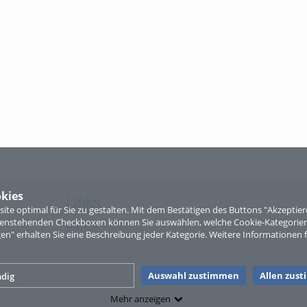
kies
Links
te optimal für Sie zu gestalten. Mit dem Bestätigen des Buttons "Akzepti
ntenstehenden Checkboxen können Sie auswählen, welche Cookie-Kategorien
Sitemap
gen" erhalten Sie eine Beschreibung jeder Kategorie. Weitere Informationen f
Auswahl zustimmen
Allen zus
dig
Mehr anzeigen