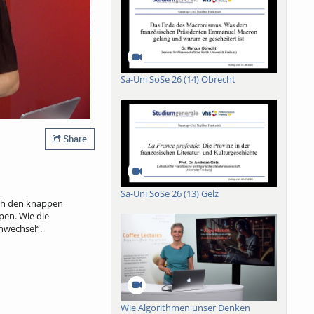
Sa-Uni SoSe 26 (14) Obrecht
Share
Sa-Uni SoSe 26 (13) Gelz
ach den knappen
pen. Wie die
enwechsel“.
Wie Algorithmen unser Denken