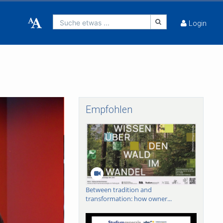
Suche etwas ...
Login
Empfohlen
Between tradition and
transformation: how owner...