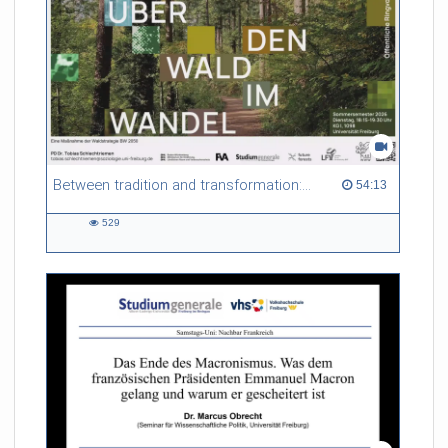
Between tradition and transformation: how owners, advisers and institutions co-create knowledge for resilient forests in Europe
54:13 duration
54:13
529
529
views