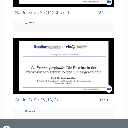
Sa-Uni SoSe 26 (14) Obrecht
46:53 duration
46:53
758
758
views
Sa-Uni SoSe 26 (13) Gelz
55:13 duration
55:13
1101
1101
views