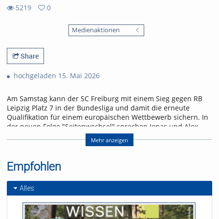
5219
0
0
5219
favorites
Medienaktionen
views
Share
hochgeladen 15. Mai 2026
Am Samstag kann der SC Freiburg mit einem Sieg gegen RB
Leipzig Platz 7 in der Bundesliga und damit die erneute
Qualifikation für einem europäischen Wettbewerb sichern. In
der neuen Folge "Seitenwechsel" sprechen Jonas und Alex
über das letzte Heimspiel der Saison und einen Leih-
Mehr anzeigen
Rückkehrer.
Referent/in:
Empfohlen
Andreas Nagel
Alles